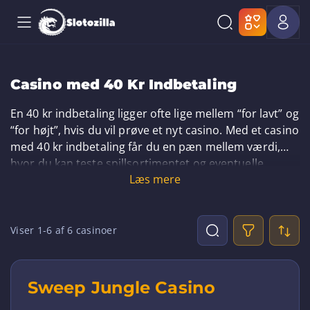
Casino med 40 Kr Indbetaling
En 40 kr indbetaling ligger ofte lige mellem “for lavt” og
“for højt”, hvis du vil prøve et nyt casino. Med et casino
med 40 kr indbetaling får du en pæn mellem værdi,
hvor du kan teste spillsortimentet og eventuelle
Læs mere
bonusser, uden at du allerede i første gang binder et
stort beløb.
Viser 1-6 af 6 casinoer
Sweep Jungle Casino