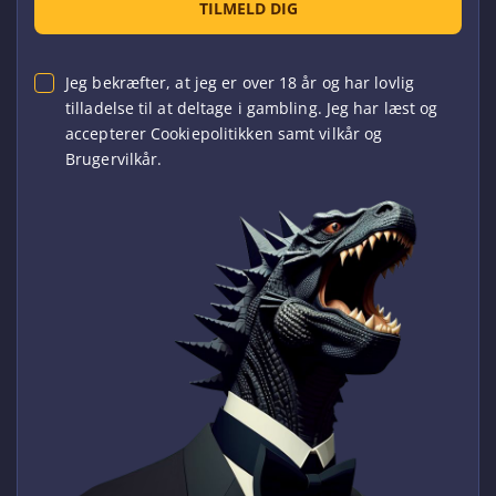
TILMELD DIG
Jeg bekræfter, at jeg er over 18 år og har lovlig
tilladelse til at deltage i gambling. Jeg har læst og
accepterer Cookiepolitikken samt vilkår og
Brugervilkår.