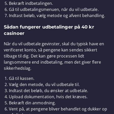
Bekræft indbetalingen.
Gå til udbetalingsmenuen, når du vil udbetale.
Indtast beløb, vælg metode og afvent behandling.
Sådan fungerer udbetalinger på 40 kr
casinoer
Når du vil udbetale gevinster, skal du typisk have en
verificeret konto, så pengene kan sendes sikkert
tilbage til dig. Det kan gøre processen lidt
langsommere end indbetaling, men det giver flere
sikkerhedslag.
Gå til kassen.
Vælg den metode, du vil udbetale til.
Indtast det beløb, du ønsker at udbetale.
Upload dokumentation, hvis det kræves.
Bekræft din anmodning.
Vent på, at pengene bliver behandlet og dukker op