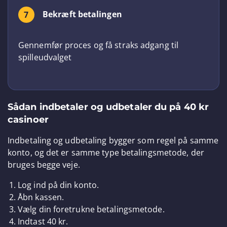
Bekræft betalingen
7
Gennemfør proces og få straks adgang til
spilleudvalget
Sådan indbetaler og udbetaler du på 40 kr
casinoer
Indbetaling og udbetaling bygger som regel på samme
konto, og det er samme type betalingsmetode, der
bruges begge veje.
Log ind på din konto.
Åbn kassen.
Vælg din foretrukne betalingsmetode.
Indtast 40 kr.