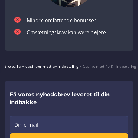
Mindre omfattende bonusser
Omsætningskrav kan være højere
Slotozilla
»
Casinoer med lav indbetaling
»
Casino med 40 Kr Indbetaling
Få vores nyhedsbrev leveret til din
indbakke
Din e-mail