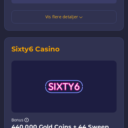
Vis flere detaljer
Sixty6 Casino
Bonus
440,000 Gold Coins + 44 Sweep