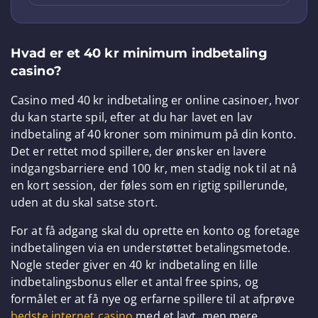
Hvad er et 40 kr minimum indbetaling
casino?
Casino med 40 kr indbetaling er online casinoer, hvor
du kan starte spil, efter at du har lavet en lav
indbetaling af 40 kroner som minimum på din konto.
Det er rettet mod spillere, der ønsker en lavere
indgangsbarriere end 100 kr, men stadig nok til at nå
en kort session, der føles som en rigtig spillerunde,
uden at du skal satse stort.
For at få adgang skal du oprette en konto og foretage
indbetalingen via en understøttet betalingsmetode.
Nogle steder giver en 40 kr indbetaling en lille
indbetalingsbonus eller et antal free spins, og
formålet er at få nye og erfarne spillere til at afprøve
bedste internet casino
med et lavt, men mere