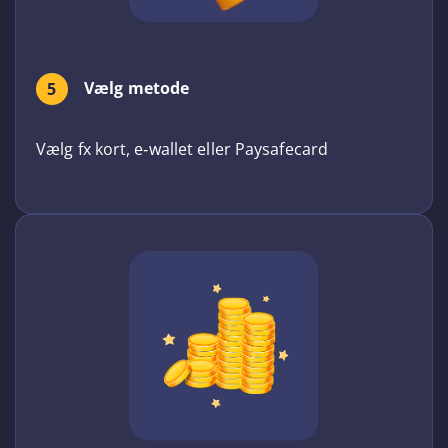
Vælg metode
5
Vælg fx kort, e‑wallet eller Paysafecard