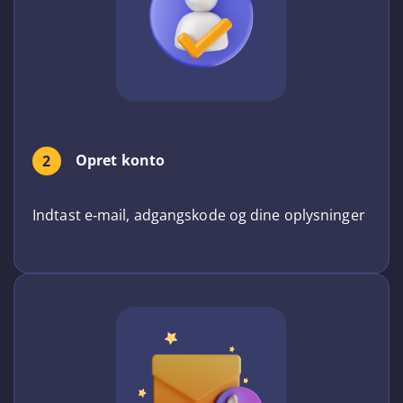
Opret konto
2
Indtast e‑mail, adgangskode og dine oplysninger