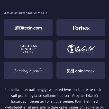
Om os af autoritativt medie
Slotozilla er et uafhængigt websted hvor du kan teste casino
spil gratis, og læse spilanmeldelser. Vi byder ikke på
hasardspil tjenester for rigtige penge. Formålet med
webstedet er at give alle nyttige oplysninger om spillene og