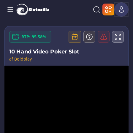
RTP: 95.58%
10 Hand Video Poker Slot
af Boldplay