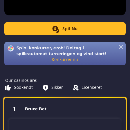
Spil Nu
Spin, konkurrer, erob! Deltag i
spilleautomat-turneringen og vind stort!
Konkurrer nu
Our casinos are:
Godkendt
Sikker
Licenseret
1
Bruce Bet