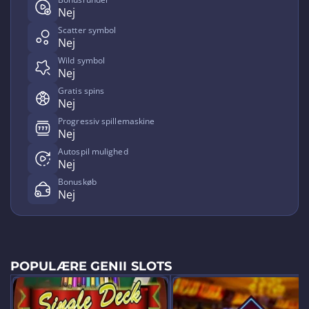
Nej
Scatter symbol
Nej
Wild symbol
Nej
Gratis spins
Nej
Progressiv spillemaskine
Nej
Autospil mulighed
Nej
Bonuskøb
Nej
POPULÆRE GENII SLOTS