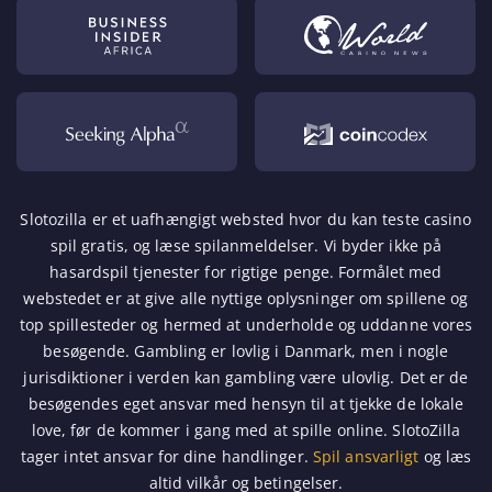
Slotozilla er et uafhængigt websted hvor du kan teste casino
spil gratis, og læse spilanmeldelser. Vi byder ikke på
hasardspil tjenester for rigtige penge. Formålet med
webstedet er at give alle nyttige oplysninger om spillene og
top spillesteder og hermed at underholde og uddanne vores
besøgende. Gambling er lovlig i Danmark, men i nogle
jurisdiktioner i verden kan gambling være ulovlig. Det er de
besøgendes eget ansvar med hensyn til at tjekke de lokale
love, før de kommer i gang med at spille online. SlotoZilla
tager intet ansvar for dine handlinger.
Spil ansvarligt
og læs
altid vilkår og betingelser.