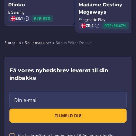
Plinko
Madame Destiny
Megaways
BGaming
ZR:
1
RTP: 99%
Pragmatic Play
ZR:
2
RTP: 96.67%
Slotozilla
»
Spillemaskiner
»
Bonus Poker Deluxe
Få vores nyhedsbrev leveret til din
indbakke
Din e-mail
TILMELD DIG
Jeg bekræfter, at jeg er over 18 år og har lovlig