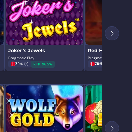
Joker’s Jewels
Red Hot Luck
Pragmatic Play
Pragmatic Play
ZR:
4
ZR:
5
RTP: 96.5%
RTP: 96%