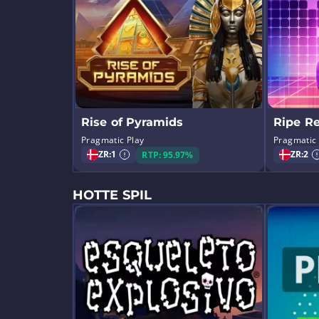
Rise of Pyramids
Ripe R
Pragmatic Play
Pragmatic 
ZR:
1
ZR:
2
RTP: 95.97%
HOTTE SPIL