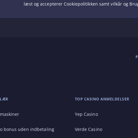
læst og accepterer Cookiepolitikken samt vilkår og Brug
P
LÆR
TOP CASINO ANMELDELSER
emaskiner
Yep Casino
o bonus uden indbetaling
Verde Casino