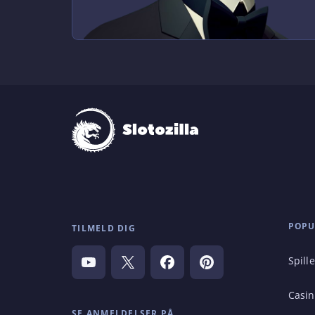
POPU
TILMELD DIG
Spill
Casin
SE ANMELDELSER PÅ