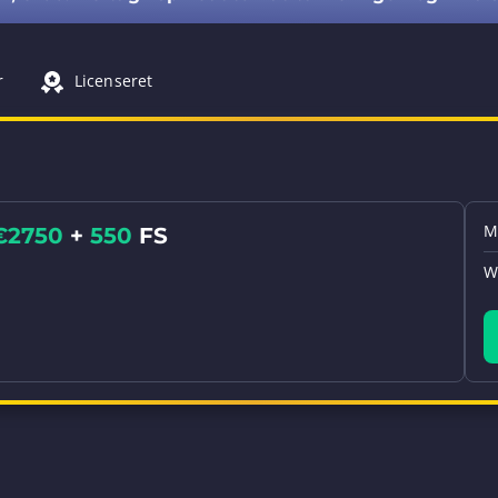
r
Licenseret
M
€2750
+
550
FS
W