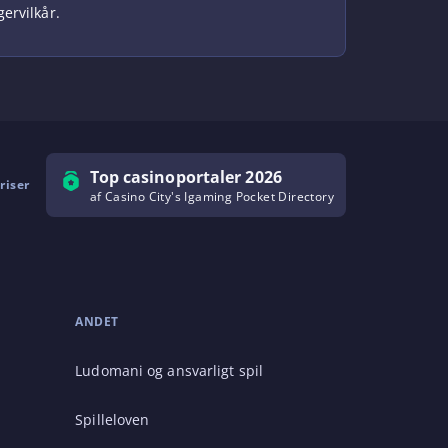
ervilkår.
Top casinoportaler 2026
riser
af Casino City's Igaming Pocket Directory
ANDET
Ludomani og ansvarligt spil
Spilleloven