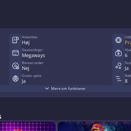
Volatilitet
Udb
Høj
Pr
Gevinstlinjer
Hju
Megaways
6
Bonusrunder
Sca
Nej
Ja
Gratis spins
Ræk
Ja
8
Mere om funktioner
S