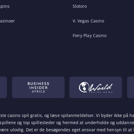
spins
Slotoro
asinoer
V. Vegas Casino
Fiery Play Casino
ste casino spil gratis, og læse spilanmeldelser. Vi byder ikke på h
m spillene og top spillesteder og hermed at underholde og uddann
være ulovlig. Det er de besøgendes eget ansvar med hensyn til at 