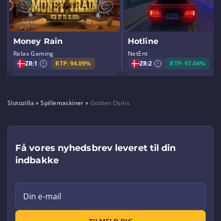
Money Rain
Hotline
Relax Gaming
NetEnt
ZR:
1
RTP: 94.09%
ZR:
2
RTP: 97.04%
Slotozilla
»
Spillemaskiner
»
Golden Osiris
Få vores nyhedsbrev leveret til din
indbakke
Din e-mail