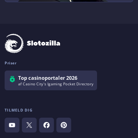
Priser
Top casinoportaler 2026
af Casino City's Igaming Pocket Directory
TILMELD DIG