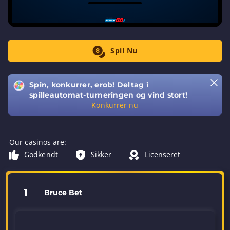
Spil Nu
Spin, konkurrer, erob! Deltag i
spilleautomat-turneringen og vind stort!
Konkurrer nu
Our casinos are:
Godkendt
Sikker
Licenseret
1
Bruce Bet