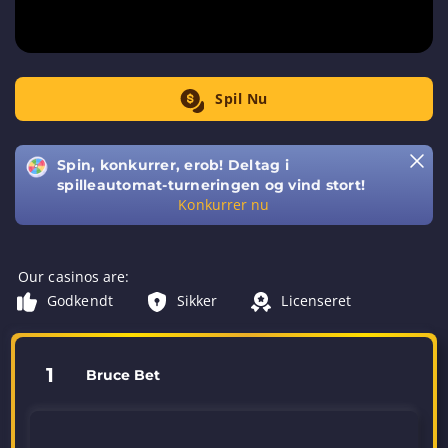
Spil Nu
Spin, konkurrer, erob! Deltag i
spilleautomat-turneringen og vind stort!
Konkurrer nu
Our casinos are:
Godkendt
Sikker
Licenseret
1
Bruce Bet