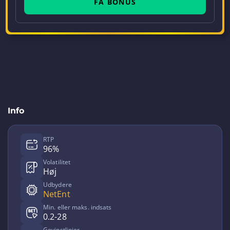
FÅ BONUS
Info
RTP
96%
Volatilitet
Høj
Udbydere
NetEnt
Min. eller maks. indsats
0.2-28
Gevinstlinjer