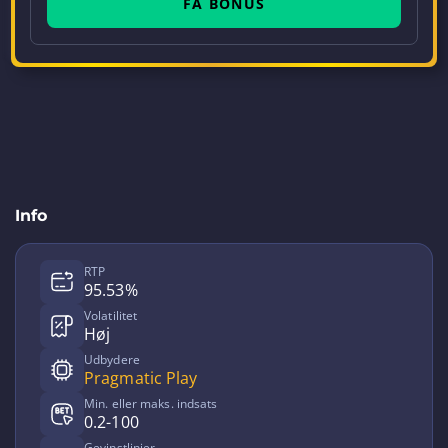
FÅ BONUS
Info
RTP
95.53%
Volatilitet
Høj
Udbydere
Pragmatic Play
Min. eller maks. indsats
0.2-100
Gevinstlinjer