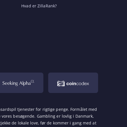
Hvad er ZillaRank?
asardspil tjenester for rigtige penge. Formålet med
e vores besøgende. Gambling er lovlig i Danmark,
tjekke de lokale love, før de kommer i gang med at