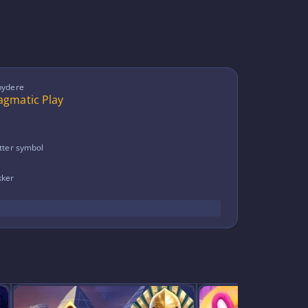
ydere
agmatic Play
l
tter symbol
ker