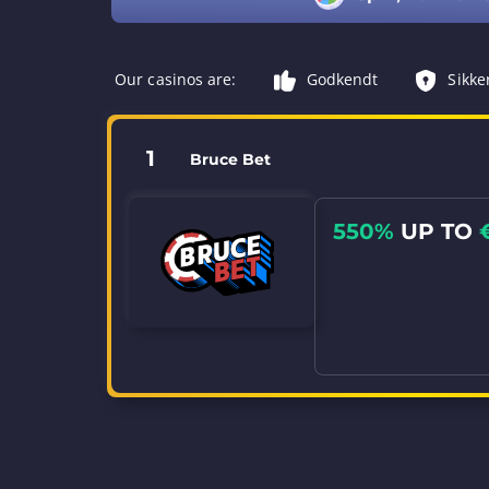
Our casinos are:
Godkendt
Sikke
1
Bruce Bet
550%
UP TO