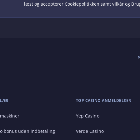
læst og accepterer Cookiepolitikken samt vilkår og Brug
P
LÆR
TOP CASINO ANMELDELSER
emaskiner
Yep Casino
o bonus uden indbetaling
Verde Casino