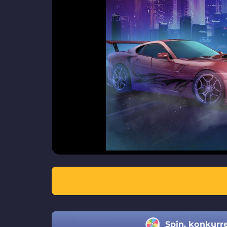
Spin, konkurre