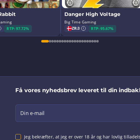
Rabbit
Danger High Voltage
Gaming
Big Time Gaming
ZR:
3
RTP: 97.72%
RTP: 95.67%
Få vores nyhedsbrev leveret til din indba
Din e-mail
Jeg bekræfter, at jeg er over 18 år og har lovlig tilladel