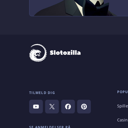
POPU
TILMELD DIG
Spill
Casin
SE ANMELDELSER PÅ