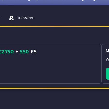
r
Licenseret
M
€2750
+
550
FS
W