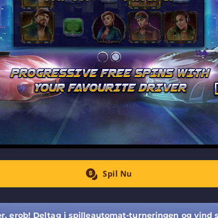
Spil Nu
r, erob! Deltag i spilleautomat-turneringen og vind s