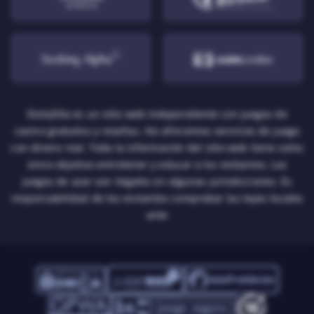
SlotoZilla es un sitio web independiente con juegos de
casino gratuitos y reseñas. No ofrecemos servicios de juego
con dinero real. Toda la información del sitio web tiene como
único objetivo entretener y educar a los visitantes. Los
juegos de azar son ilegales en algunas jurisdicciones. Es
responsabilidad de los visitantes comprobar las leyes locales
ante