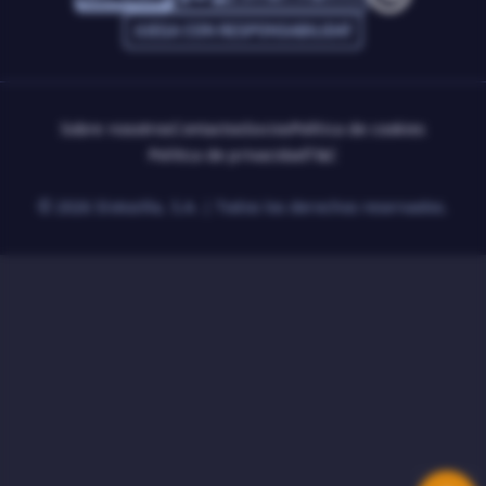
Sobre nosotros
Contactos
Socios
Política de cookies
Política de privacidad
T&C
©
2026
Slotozilla, S.A. | Todos los derechos reservados.