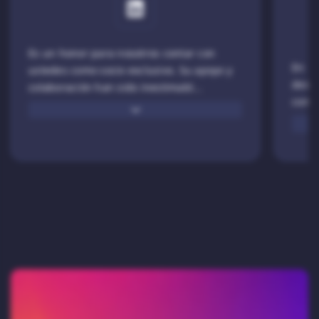
Es un honor para nosotros contar con
En OM
ustedes como socio exclusivo. Su apoyo y
desta
colaboración han sido inestimabl...
contr