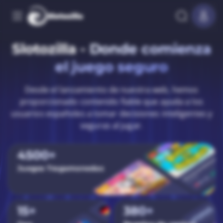
Slotozilla -
Donde comienza
el juego seguro
Desde el lanzamiento de nuestra web, hemos
proporcionado contenido fiable que ayuda a los
usuarios españoles a tomar decisiones inteligentes y
seguras al jugar.
4500+
Juegos Tragamonedas
15+
380+