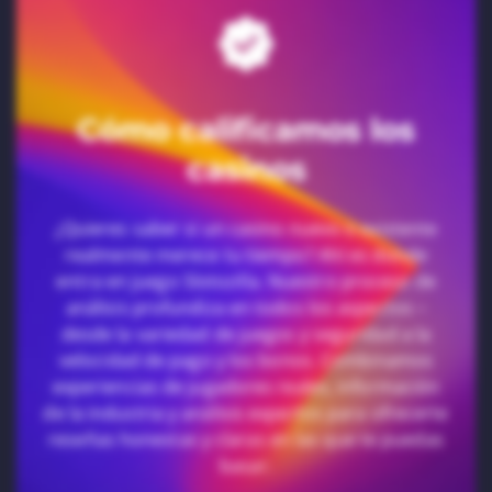
Cómo calificamos los
casinos
¿Quieres saber si un casino nuevo o existente
realmente merece tu tiempo? Ahí es donde
entra en juego Slotozilla. Nuestro proceso de
análisis profundiza en todos los aspectos –
desde la variedad de juegos y seguridad a la
velocidad de pago y los bonos. Combinamos
experiencias de jugadores reales, información
de la industria y análisis expertos para ofrecerte
reseñas honestas y claras en las que te puedas
basar.