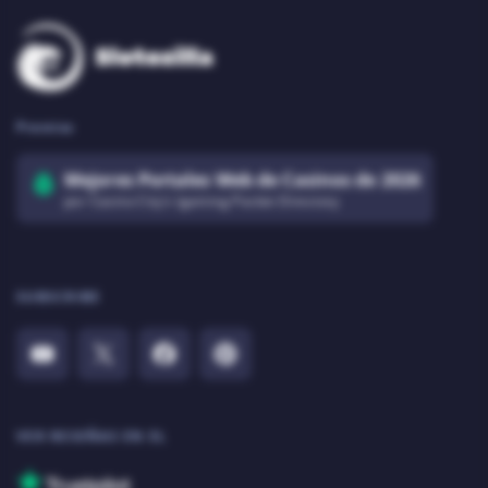
Premios
Mejores Portales Web de Casinos de 2026
por Casino City's Igaming Pocket Directory
SUBSCRIBE
VER RESEÑAS EN EL