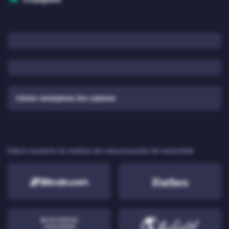
Cómo revisamos los casinos
Sobre nosotros en medios de comunicación de autoridad