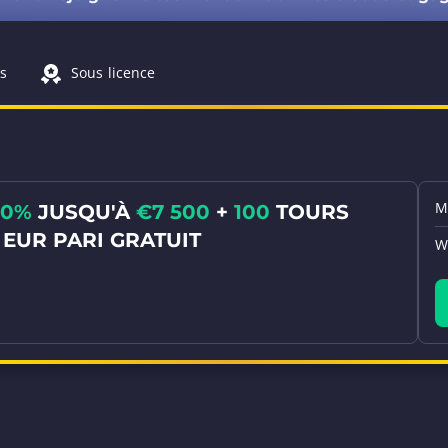
s
Sous licence
M
20%
JUSQU'À
€7 500
+
100
TOURS
EUR PARI GRATUIT
W