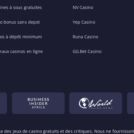
nes à sous gratuites
NV Casino
o bonus sans depot
Yep Casino
nos à dépôt minimum
Runa Casino
aux casinos en ligne
GG.Bet Casino
e des jeux de casino gratuits et des critiques. Nous ne fournissons