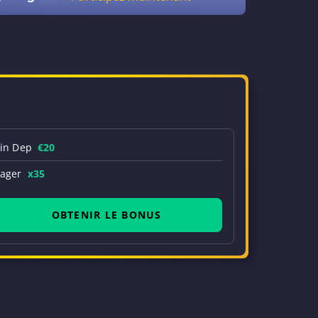
in Dep
€20
ager
x35
OBTENIR LE BONUS