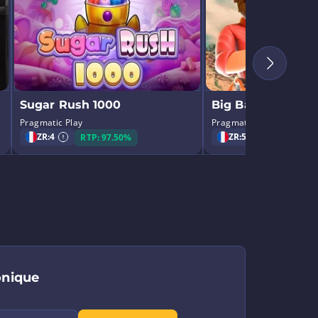
Sugar Rush 1000
Big Bass Splash
Pragmatic Play
Pragmatic Play
ZR:
4
ZR:
5
RTP: 97.50%
RTP: 96.7
onique