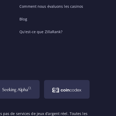
Comment nous évaluons les casinos
Blog
Qu’est-ce que ZillaRank?
 pas de services de jeux d’argent réel. Toutes les