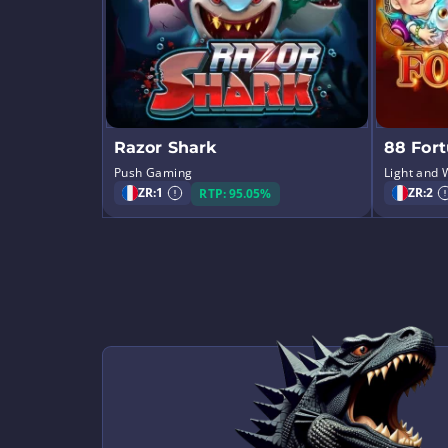
Razor Shark
88 For
Push Gaming
Light and
ZR:
1
ZR:
2
RTP: 95.05%