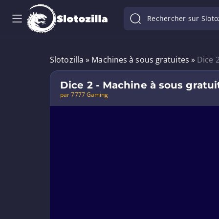
Slotozilla
»
Machines à sous gratuites
»
Dice 
Dice 2 - Machine à sous gratui
par 7777 Gaming