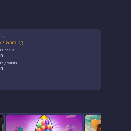
iciel
77 Gaming
rs bonus
on
rs gratuits
on