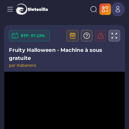
RTP: 97.23%
Fruity Halloween - Machine à sous
gratuite
par Habanero