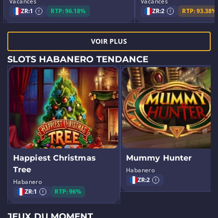
Vacances
Vacances
ZR:
1
RTP: 96.18%
ZR:
2
RTP: 93.38%
VOIR PLUS
SLOTS HABANERO TENDANCE
Happiest Christmas
Mummy Hunter
Tree
Habanero
ZR:
2
Habanero
ZR:
1
RTP: 96%
JEUX DU MOMENT