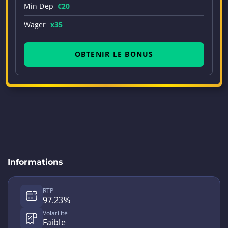
Min Dep
€20
Wager
x35
OBTENIR LE BONUS
Informations
RTP
97.23%
Volatilité
Faible