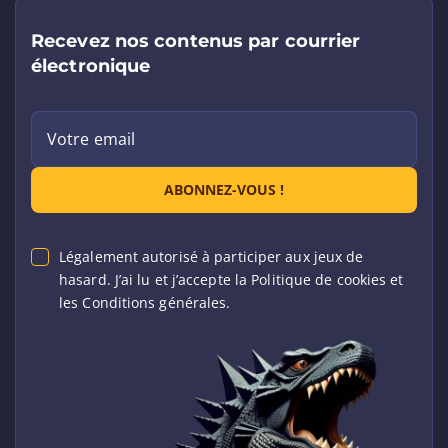
Recevez nos contenus par courrier
électronique
Votre email
ABONNEZ-VOUS !
Légalement autorisé à participer aux jeux de
hasard. J’ai lu et j’accepte la Politique de cookies et
les Conditions générales.