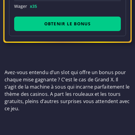
Wager
x35
OBTENIR LE BONUS
Avez-vous entendu d’un slot qui offre un bonus pour
chaque mise gagnante ? C’est le cas de Grand X. Il
s’agit de la machine à sous qui incarne parfaitement le
thème des casinos. A part les rouleaux et les tours
gratuits, pleins d’autres surprises vous attendent avec
ce jeu.