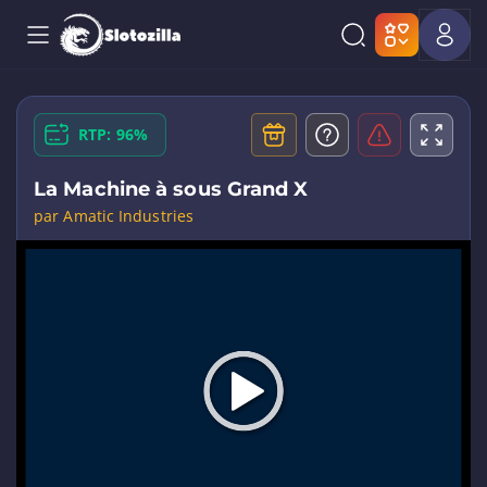
RTP: 96%
La Machine à sous Grand X
par Amatic Industries