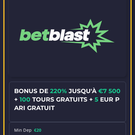
BONUS DE
220%
JUSQU'À
€7 500
+
100
TOURS GRATUITS +
5
EUR P
ARI GRATUIT
Min Dep
€20