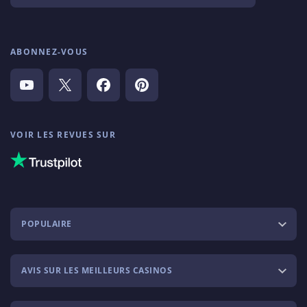
ABONNEZ-VOUS
VOIR LES REVUES SUR
POPULAIRE
AVIS SUR LES MEILLEURS CASINOS