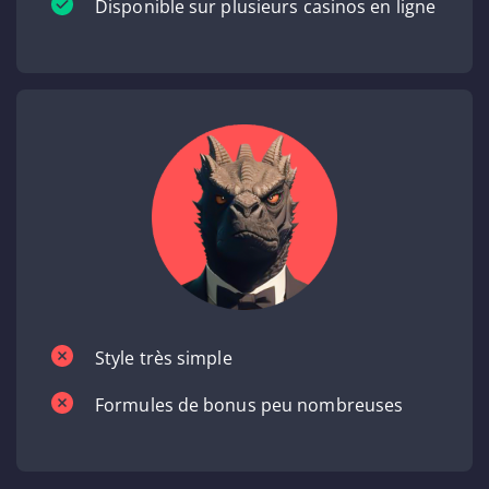
Disponible sur plusieurs casinos en ligne
Style très simple
Formules de bonus peu nombreuses