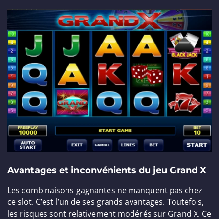
Avantages et inconvénients du jeu Grand X
Les combinaisons gagnantes ne manquent pas chez
ce slot. C’est l’un de ses grands avantages. Toutefois,
les risques sont relativement modérés sur Grand X. Ce