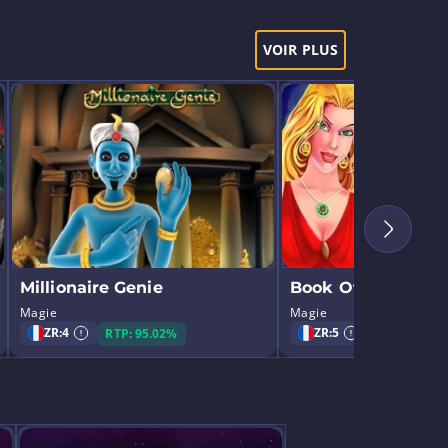
VOIR PLUS
Millionaire Genie
Book Of Fortune
Magie
Magie
ZR:
4
ZR:
5
RTP: 95.02%
RTP: 96%