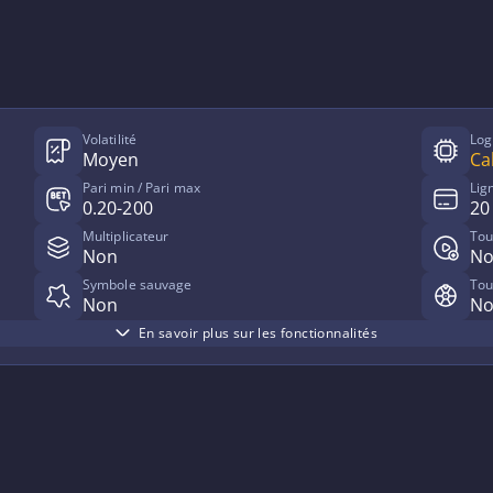
Volatilité
Log
Moyen
Ca
Pari min / Pari max
Lig
0.20-200
20
Multiplicateur
Tou
Non
N
Symbole sauvage
Tou
Non
N
En savoir plus sur les fonctionnalités