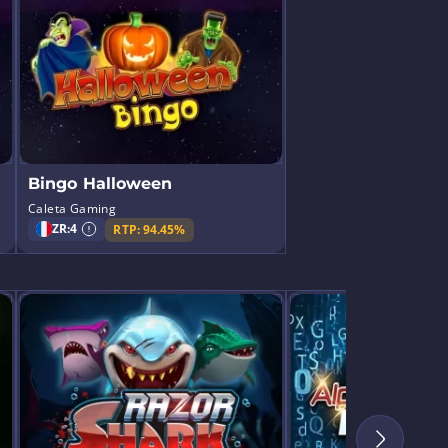
Bingo Halloween
Caleta Gaming
ZR:
4
RTP: 94.45%