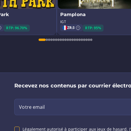
Park
Pamplona
IGT
ZR:
3
RTP: 96.70%
RTP: 95%
Recevez nos contenus par courrier électr
Votre email
Légalement autorisé à participer aux jeux de hasard. J’a