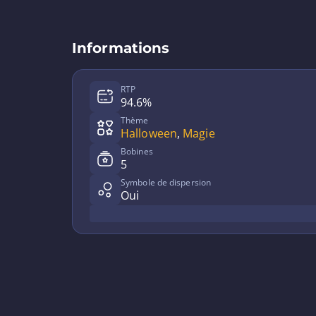
Informations
RTP
94.6%
Thème
Halloween
,
Magie
Bobines
5
Symbole de dispersion
Oui