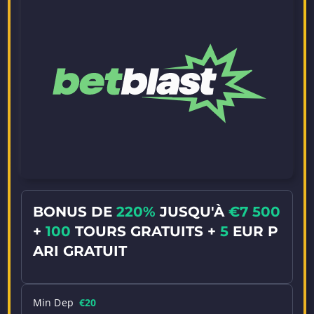
BONUS DE
220%
JUSQU'À
€7 500
+
100
TOURS GRATUITS +
5
EUR P
ARI GRATUIT
Min Dep
€20