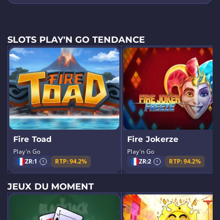
SLOTS PLAY'N GO TENDANCE
Fire Toad
Fire Jokerze
Play'n Go
Play'n Go
ZR:
1
RTP: 94.2%
ZR:
2
RTP: 94.2%
JEUX DU MOMENT