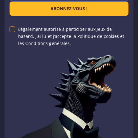
ABONNEZ-VOUS !
Légalement autorisé à participer aux jeux de
hasard. J’ai lu et j’accepte la Politique de cookies et
les Conditions générales.