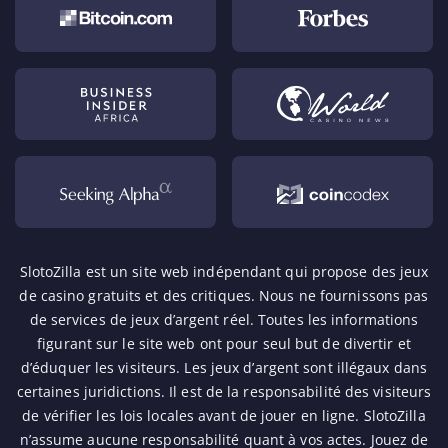
SlotoZilla est un site web indépendant qui propose des jeux
de casino gratuits et des critiques. Nous ne fournissons pas
de services de jeux d’argent réel. Toutes les informations
figurant sur le site web ont pour seul but de divertir et
d’éduquer les visiteurs. Les jeux d’argent sont illégaux dans
certaines juridictions. Il est de la responsabilité des visiteurs
de vérifier les lois locales avant de jouer en ligne. SlotoZilla
n’assume aucune responsabilité quant à vos actes. Jouez de