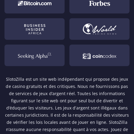
SlotoZilla est un site web indépendant qui propose des jeux
de casino gratuits et des critiques. Nous ne fournissons pas
de services de jeux d’argent réel. Toutes les informations
figurant sur le site web ont pour seul but de divertir et
d’éduquer les visiteurs. Les jeux d’argent sont illégaux dans
certaines juridictions. Il est de la responsabilité des visiteurs
de vérifier les lois locales avant de jouer en ligne. SlotoZilla
n’assume aucune responsabilité quant à vos actes. Jouez de