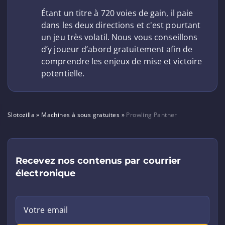
Étant un titre à 720 voies de gain, il paie
dans les deux directions et c'est pourtant
un jeu très volatil. Nous vous conseillons
d’y joueur d’abord gratuitement afin de
comprendre les enjeux de mise et victoire
potentielle.
Slotozilla
»
Machines à sous gratuites
»
Prowling Panther
Recevez nos contenus par courrier
électronique
Votre email