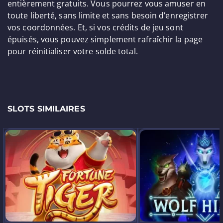
entièrement gratuits. Vous pourrez vous amuser en
toute liberté, sans limite et sans besoin d’enregistrer
vos coordonnées. Et, si vos crédits de jeu sont
épuisés, vous pouvez simplement rafraîchir la page
pour réinitialiser votre solde total.
SLOTS SIMILAIRES