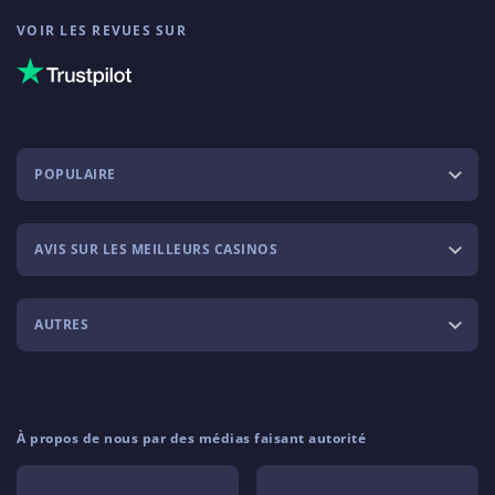
VOIR LES REVUES SUR
POPULAIRE
AVIS SUR LES MEILLEURS CASINOS
AUTRES
À propos de nous par des médias faisant autorité