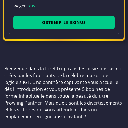
Wager
x35
OBTENIR LE BONUS
Bienvenue dans la forêt tropicale des loisirs de casino
créés par les fabricants de la célèbre maison de
logiciels IGT. Une panthère captivante vous accueille
dès l’introduction et vous présente 5 bobines de
forme inhabituelle dans toute la beauté du titre
Prowling Panther. Mais quels sont les divertissements
et les victoires qui vous attendent dans un
emplacement en ligne aussi invitant ?