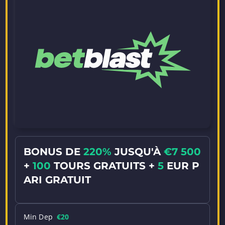
BONUS DE
220%
JUSQU'À
€7 500
+
100
TOURS GRATUITS +
5
EUR P
ARI GRATUIT
Min Dep
€20