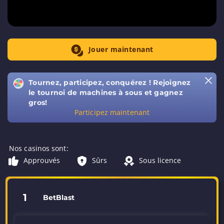
Jouer maintenant
Tournez, participez, conquérez ! Rejoignez
le tournoi de machines à sous et gagnez
gros!
Participez maintenant
Nos casinos sont:
Approuvés
Sûrs
Sous licence
1
BetBlast