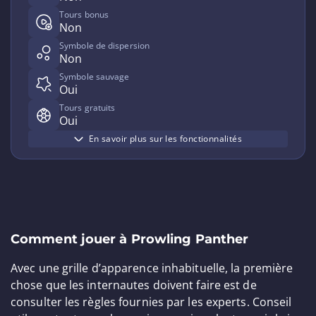
Tours bonus
Non
Symbole de dispersion
Non
Symbole sauvage
Oui
Tours gratuits
Oui
En savoir plus sur les fonctionnalités
Comment jouer à Prowling Panther
Avec une grille d’apparence inhabituelle, la première
chose que les internautes doivent faire est de
consulter les règles fournies par les experts. Conseil