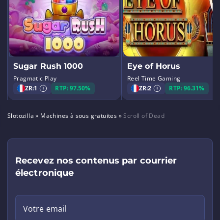
Sugar Rush 1000
Eye of Horus
Pragmatic Play
Reel Time Gaming
ZR:
1
RTP: 97.50%
ZR:
2
RTP: 96.31%
Slotozilla
»
Machines à sous gratuites
»
Scroll of Dead
Recevez nos contenus par courrier
électronique
Votre email