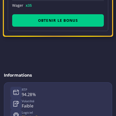
Wager
x35
OBTENIR LE BONUS
Informations
RTP
94.28%
Volatilité
Faible
Logiciel