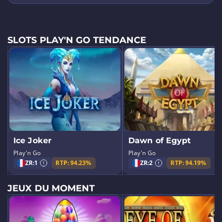
SLOTS PLAY'N GO TENDANCE
Ice Joker
Dawn of Egypt
Play'n Go
Play'n Go
ZR:
1
RTP: 94.23%
ZR:
2
RTP: 94.19%
JEUX DU MOMENT