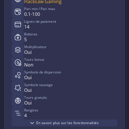
Hacksaw Gaming
Pari min / Pari max
0.1-100
Lignes de paiement
14
Bobines
5
Multiplicateur
Oui
Tours bonus
Non
Symbole de dispersion
Oui
Symbole sauvage
Oui
Tours gratuits
Oui
Rangées
4
En savoir plus sur les fonctionnalités