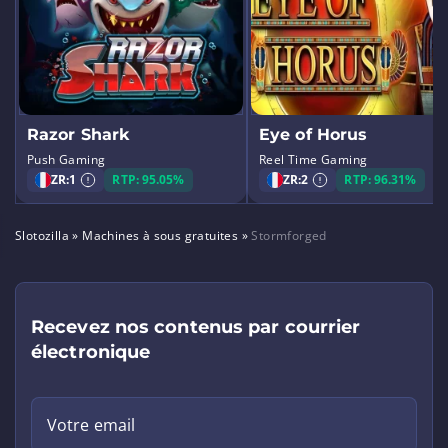
Razor Shark
Eye of Horus
Push Gaming
Reel Time Gaming
ZR:
1
RTP: 95.05%
ZR:
2
RTP: 96.31%
Slotozilla
»
Machines à sous gratuites
»
Stormforged
Recevez nos contenus par courrier
électronique
Votre email