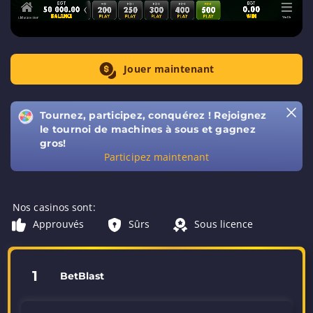
Jouer maintenant
Tournez, participez, conquérez ! Rejoignez
le tournoi de machines à sous et gagnez
gros!
Participez maintenant
Nos casinos sont:
Approuvés
Sûrs
Sous licence
1
BetBlast