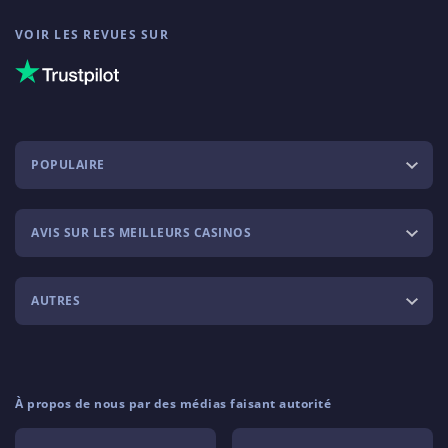
VOIR LES REVUES SUR
POPULAIRE
AVIS SUR LES MEILLEURS CASINOS
AUTRES
À propos de nous par des médias faisant autorité