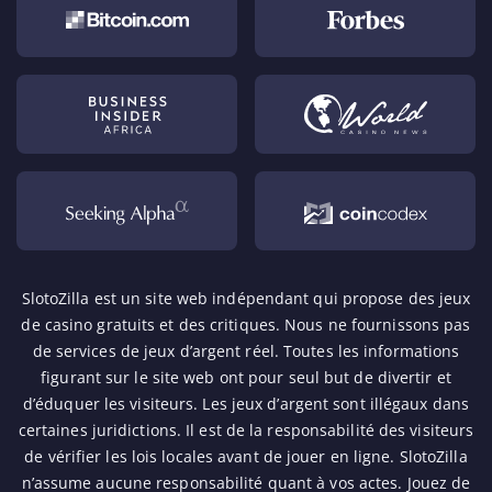
SlotoZilla est un site web indépendant qui propose des jeux
de casino gratuits et des critiques. Nous ne fournissons pas
de services de jeux d’argent réel. Toutes les informations
figurant sur le site web ont pour seul but de divertir et
d’éduquer les visiteurs. Les jeux d’argent sont illégaux dans
certaines juridictions. Il est de la responsabilité des visiteurs
de vérifier les lois locales avant de jouer en ligne. SlotoZilla
n’assume aucune responsabilité quant à vos actes. Jouez de