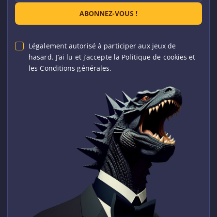
ABONNEZ-VOUS !
Légalement autorisé à participer aux jeux de
hasard. J’ai lu et j’accepte la Politique de cookies et
les Conditions générales.