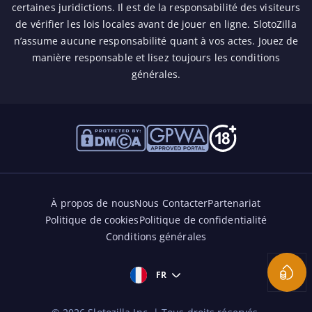
certaines juridictions. Il est de la responsabilité des visiteurs
de vérifier les lois locales avant de jouer en ligne. SlotoZilla
n’assume aucune responsabilité quant à vos actes. Jouez de
manière responsable et lisez toujours les conditions
générales.
À propos de nous
Nous Contacter
Partenariat
Politique de cookies
Politique de confidentialité
Conditions générales
Coin D
FR