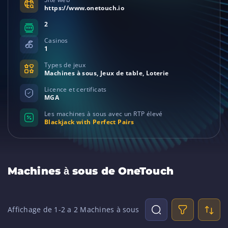
https://www.onetouch.io
2
Casinos
1
Types de jeux
Machines à sous, Jeux de table, Loterie
Licence et certificats
MGA
Les machines à sous avec un RTP élevé
Blackjack with Perfect Pairs
Machines à sous de OneTouch
Affichage de 1-
2
a 2 Machines à sous