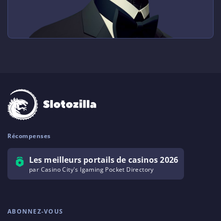
Récompenses
Les meilleurs portails de casinos 2026
par Casino City's Igaming Pocket Directory
ABONNEZ-VOUS