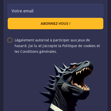
Votre email
ABONNEZ-VOUS !
Légalement autorisé à participer aux jeux de
hasard. J’ai lu et j’accepte la Politique de cookies et
les Conditions générales.