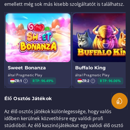
emellett még sok más kisebb szolgáltatót is találhatsz.
Sweet Bonanza
Buffalo King
által Pragmatic Play
által Pragmatic Play
ZR:
1
RTP: 96.49%
ZR:
2
RTP: 96.06%
Élő Osztós Játékok
Coin D
Az élő osztós játékok különlegessége, hogy valós
időben kerülnek közvetítésre egy valódi profi
stúdióból. Az élő kaszinójátékokat egy valódi élő osztó