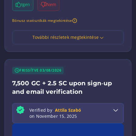
Igen
Nem
Bónusz statisztikák megtekintése
További részletek megtekintése
FRISSÍTVE 03/08/2026
7,500 GC + 2.5 SC upon sign‑up
and email verification
Verified by
Attila Szabó
on November 15, 2025