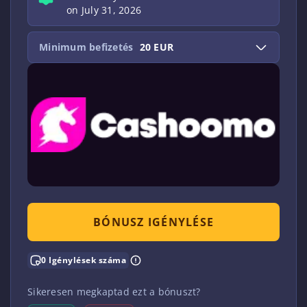
on July 31, 2026
Minimum befizetés
20 EUR
BÓNUSZ IGÉNYLÉSE
0 Igénylések száma
Sikeresen megkaptad ezt a bónuszt?