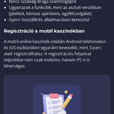
Nincs szükség drága számítógépre
Ugyanazok a funkciók, mint az asztali verzióban
(játékok, bónusz ajánlatok, ügyfélszolgálat)
Gyors hozzáférés alkalmazáson keresztül
Regisztráció a mobil kaszinókban
A mobil online kaszinók oldalán Android telefonokon
és iOS eszközökön egyaránt kevesebb, mint 3 perc
alatt regisztrálhatsz. A regisztrációs folyamat
teljesítése nem csak mobilon, hanem PC-n is
lehetséges.