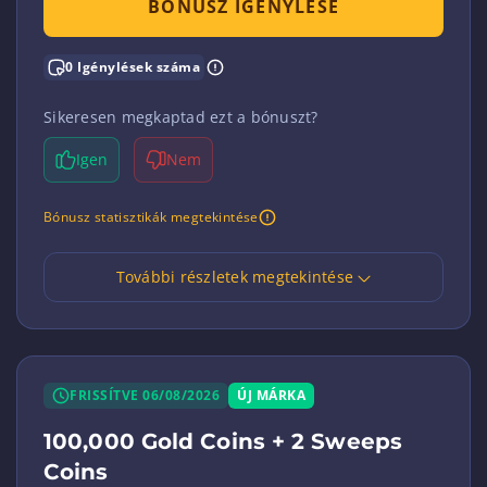
BÓNUSZ IGÉNYLÉSE
0 Igénylések száma
Sikeresen megkaptad ezt a bónuszt?
Igen
Nem
Bónusz statisztikák megtekintése
További részletek megtekintése
FRISSÍTVE 06/08/2026
ÚJ MÁRKA
100,000 Gold Coins + 2 Sweeps
Coins