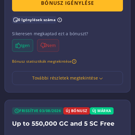
BÓNUSZ IGÉNYLÉSE
0 Igénylések száma
Sikeresen megkaptad ezt a bónuszt?
Igen
Nem
Bónusz statisztikák megtekintése
További részletek megtekintése
FRISSÍTVE 03/08/2026
ÚJ BÓNUSZ
ÚJ MÁRKA
Up to 550,000 GC and 5 SC Free