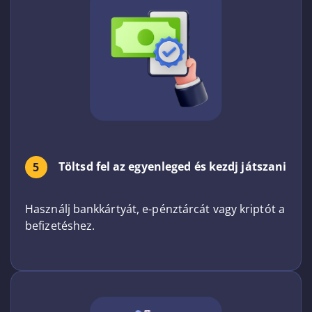
Töltsd fel az egyenleged és kezdj játszani
5
Használj bankkártyát, e-pénztárcát vagy kriptót a
befizetéshez.