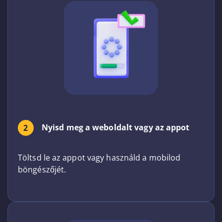
Nyisd meg a weboldalt vagy az appot
2
Töltsd le az appot vagy használd a mobilod
böngészőjét.