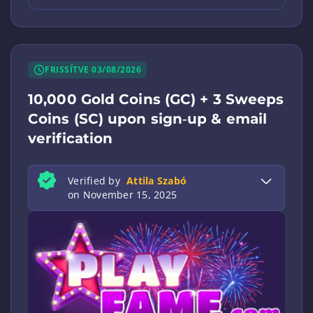
FRISSÍTVE 03/08/2026
10,000 Gold Coins (GC) + 3 Sweeps
Coins (SC) upon sign‑up & email
verification
Verified by
Attila Szabó
on November 15, 2025