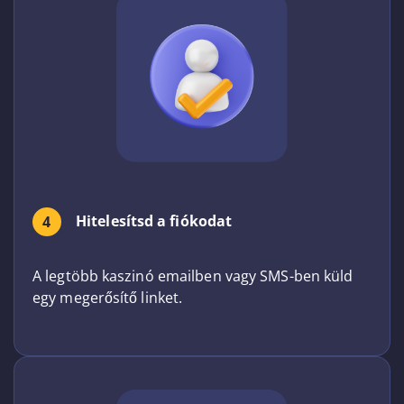
Hitelesítsd a fiókodat
4
A legtöbb kaszinó emailben vagy SMS-ben küld
egy megerősítő linket.