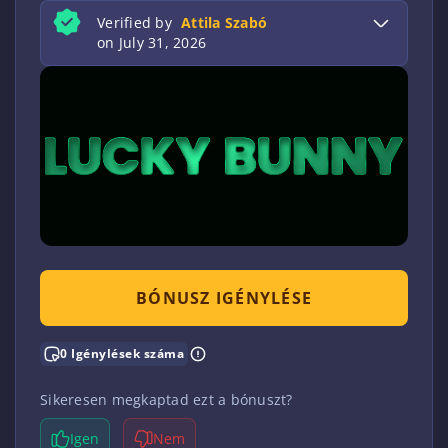
Verified by
Attila Szabó
on July 31, 2026
BÓNUSZ IGÉNYLÉSE
0 Igénylések száma
Sikeresen megkaptad ezt a bónuszt?
Igen
Nem