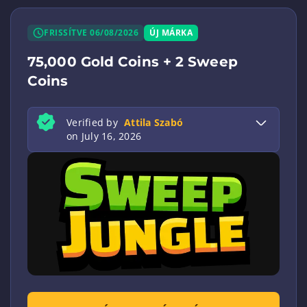
FRISSÍTVE 06/08/2026
ÚJ MÁRKA
75,000 Gold Coins + 2 Sweep
Coins
Verified by
Attila Szabó
on July 16, 2026