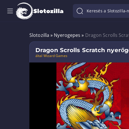
Slotozilla
»
Nyerogepes
»
Dragon Scrolls Scra
Dragon Scrolls Scratch nyerőg
által Wizard Games