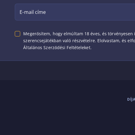
E-mail címe
Megerősítem, hogy elmúltam 18 éves, és törvényesen i
szerencsejátékban való részvételre. Elolvastam, és elfo
Általános Szerződési Feltételeket.
DÍJ