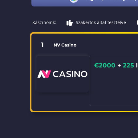
Kaszinóink:
Szakértők által tesztelve
1
NV Casino
€2000
+
225