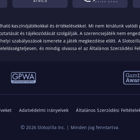
lható kaszinójátékokkal és értékelésekkel. Mi nem kínálunk valódi
oztatását és tájékozódását szolgálják. A szerencsejáték nem enged
helyi szabályozások ismerete a játék megkezdése előtt. A Slotozill
felelősségteljesen
, és mindig olvassa el az Általános Szerződési Fel
lveket
Adatvédelmi irányelvek
Általános Szerződési Feltétele
©
2026
Slotozilla Inc. | Minden jog fenntartva.