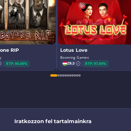
one RIP
Lotus Love
y
Booming Games
ZR:
3
RTP: 96.08%
RTP: 97.04%
Iratkozzon fel tartalmainkra