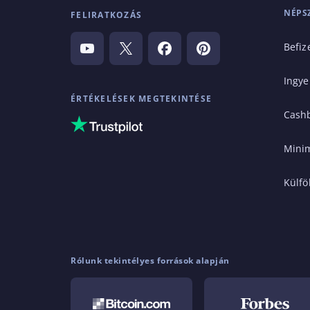
NÉPS
FELIRATKOZÁS
Befiz
Ingye
ÉRTÉKELÉSEK MEGTEKINTÉSE
Cash
Minim
Külfö
Rólunk tekintélyes források alapján