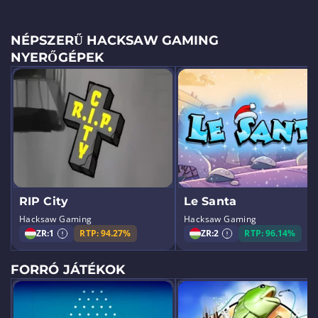
NÉPSZERŰ HACKSAW GAMING
NYERŐGÉPEK
RIP City
Le Santa
Hacksaw Gaming
Hacksaw Gaming
ZR:
1
RTP: 94.27%
ZR:
2
RTP: 96.14%
FORRÓ JÁTÉKOK