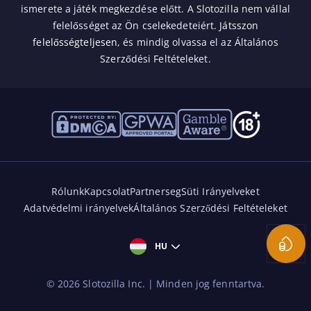
ismerete a játék megkezdése előtt. A Slotozilla nem vállal
felelősséget az Ön cselekedeteiért.
Játsszon
felelősségteljesen
, és mindig olvassa el az Általános
Szerződési Feltételeket.
Rólunk
Kapcsolat
Partnerseg
Süti Irányelveket
Adatvédelmi irányelvek
Általános Szerződési Feltételeket
Coin D
HU
©
2026
Slotozilla Inc. | Minden jog fenntartva.