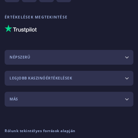
ÉRTÉKELÉSEK MEGTEKINTÉSE
NÉPSZERŰ
LEGJOBB KASZINÓÉRTÉKELÉSEK
MÁS
Rólunk tekintélyes források alapján