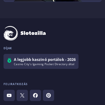
DÍJAK
A legjobb kaszinó portálok - 2026
Casino City's Igaming Pocket Directory által
FELIRATKOZÁS