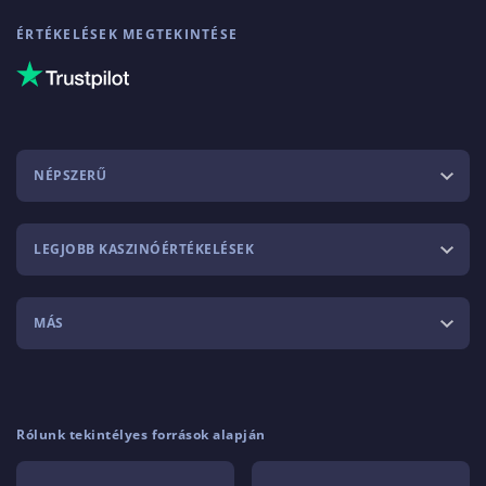
ÉRTÉKELÉSEK MEGTEKINTÉSE
NÉPSZERŰ
LEGJOBB KASZINÓÉRTÉKELÉSEK
MÁS
Rólunk tekintélyes források alapján