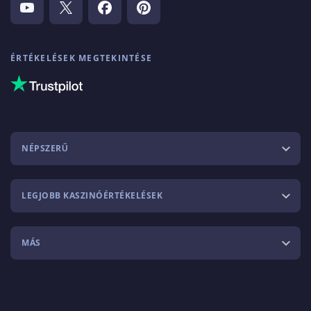
ÉRTÉKELÉSEK MEGTEKINTÉSE
NÉPSZERŰ
LEGJOBB KASZINÓÉRTÉKELÉSEK
MÁS