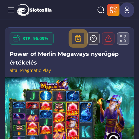
RTP: 96.09%
Power of Merlin Megaways nyerőgép
értékelés
által Pragmatic Play