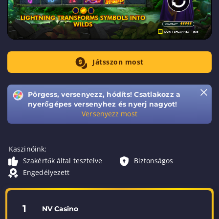
Játsszon most
Pörgess, versenyezz, hódíts! Csatlakozz a
nyerőgépes versenyhez és nyerj nagyot!
Versenyezz most
Kaszinóink:
Szakértők által tesztelve
Biztonságos
Engedélyezett
1
NV Casino