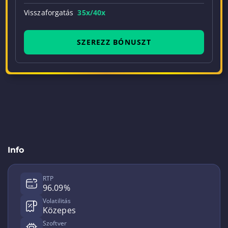
Visszaforgatás
35x/40x
SZEREZZ BÓNUSZT
Info
RTP
96.09%
Volatilitás
Közepes
Szoftver