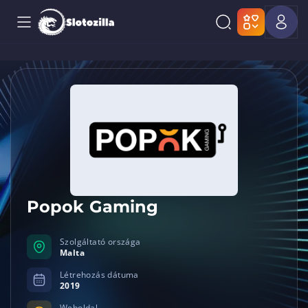
Popok Gaming
Szolgáltató országa
Malta
Létrehozás dátuma
2019
Weboldal