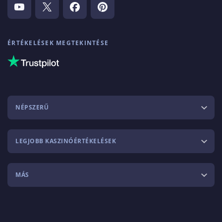
ÉRTÉKELÉSEK MEGTEKINTÉSE
NÉPSZERŰ
LEGJOBB KASZINÓÉRTÉKELÉSEK
MÁS