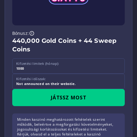
Bónusz:
440,000 Gold Coins + 44 Sweep
Coins
Kifizetési limitek (hónap):
1000
Kifizetési időszak:
Not announced on their webstie.
JÁTSSZ MOST
Minden kaszinó meghatározott feltételek szerint
működik, beleértve a megforgatási követelményeket,
jogosultsági korlátozásokat és kifizetési limiteket.
Kérjük, olvasd el a teljes feltételeket a kaszinó