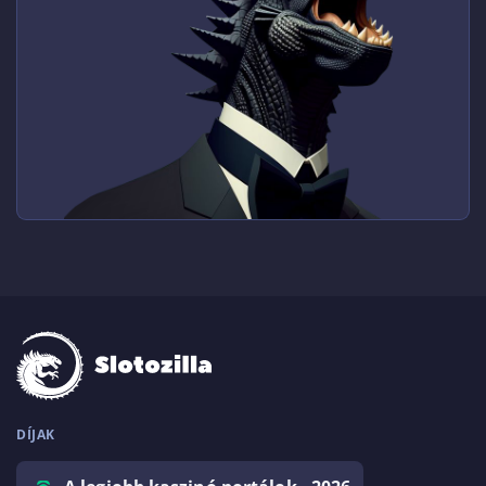
DÍJAK