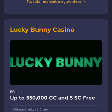
További részletek megtekintése
Lucky Bunny Casino
Bónusz:
Up to 550,000 GC and 5 SC Free
Kifizetési limitek (hónap):