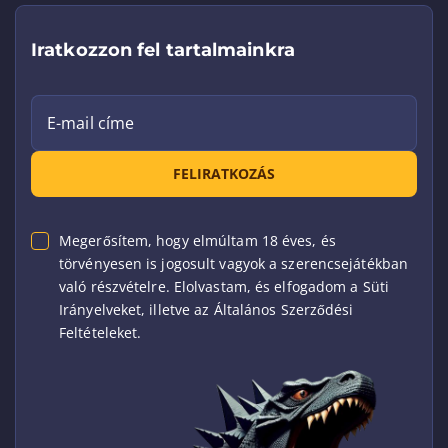
Iratkozzon fel tartalmainkra
E-mail címe
FELIRATKOZÁS
Megerősítem, hogy elmúltam 18 éves, és
törvényesen is jogosult vagyok a szerencsejátékban
való részvételre. Elolvastam, és elfogadom a Süti
Irányelveket, illetve az Általános Szerződési
Feltételeket.