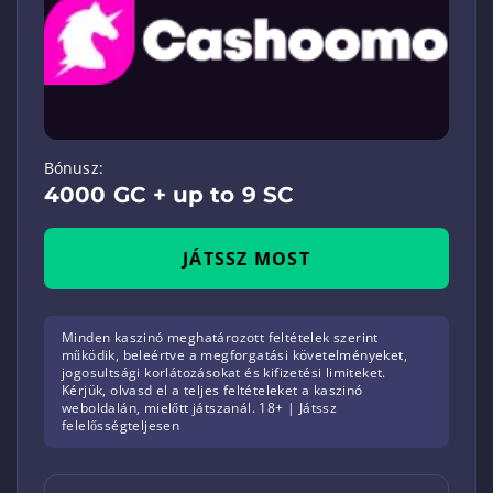
Bónusz:
4000 GC + up to 9 SC
JÁTSSZ MOST
Minden kaszinó meghatározott feltételek szerint
működik, beleértve a megforgatási követelményeket,
jogosultsági korlátozásokat és kifizetési limiteket.
Kérjük, olvasd el a teljes feltételeket a kaszinó
weboldalán, mielőtt játszanál. 18+ | Játssz
felelősségteljesen