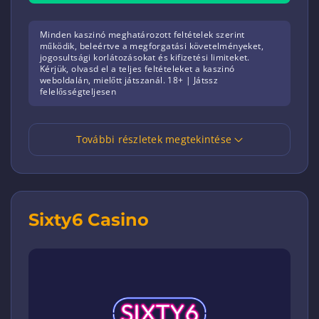
Minden kaszinó meghatározott feltételek szerint
működik, beleértve a megforgatási követelményeket,
jogosultsági korlátozásokat és kifizetési limiteket.
Kérjük, olvasd el a teljes feltételeket a kaszinó
weboldalán, mielőtt játszanál. 18+ | Játssz
felelősségteljesen
További részletek megtekintése
Sixty6 Casino