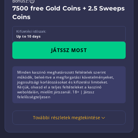
Bónusz:
7500 free Gold Coins + 2.5 Sweeps
Coins
Kifizetési időszak:
Up to 10 days
JÁTSSZ MOST
Minden kaszinó meghatározott feltételek szerint
működik, beleértve a megforgatási követelményeket,
jogosultsági korlátozásokat és kifizetési limiteket.
Kérjük, olvasd el a teljes feltételeket a kaszinó
weboldalán, mielőtt játszanál. 18+ | Játssz
felelősségteljesen
További részletek megtekintése