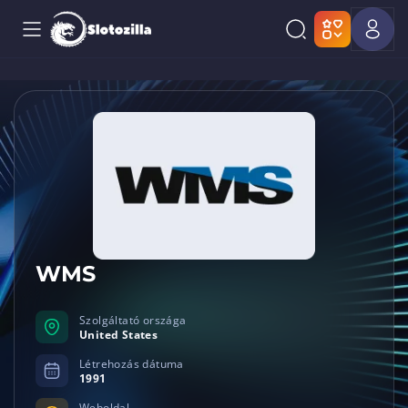
WMS
Szolgáltató országa
United States
Létrehozás dátuma
1991
Weboldal