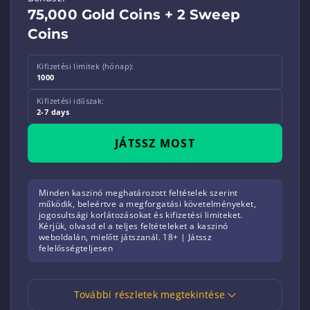
75,000 Gold Coins + 2 Sweep
Coins
Kifizetési limitek (hónap):
1000
Kifizetési időszak:
2-7 days
JÁTSSZ MOST
Minden kaszinó meghatározott feltételek szerint
működik, beleértve a megforgatási követelményeket,
jogosultsági korlátozásokat és kifizetési limiteket.
Kérjük, olvasd el a teljes feltételeket a kaszinó
weboldalán, mielőtt játszanál. 18+ | Játssz
felelősségteljesen
További részletek megtekintése