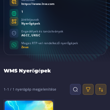
https://www.lnw.com
1
Játéktípusok
Nyerőgépek
Engedélyek és tanúsítványok
AGCC, UKGC
Magas RTP-vel rendelkező nyerőgépek
Zeus
WMS Nyerőgépek
1-
1
/ 1 nyerőgép megjelenítése