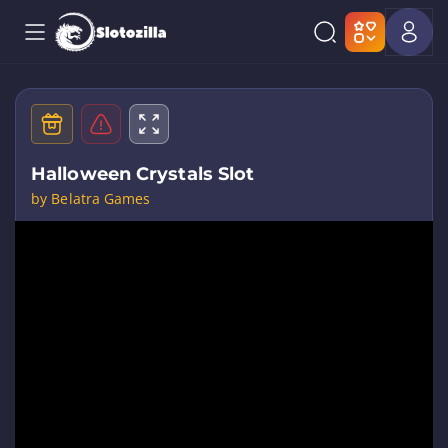
Halloween Crystals Slot
by Belatra Games