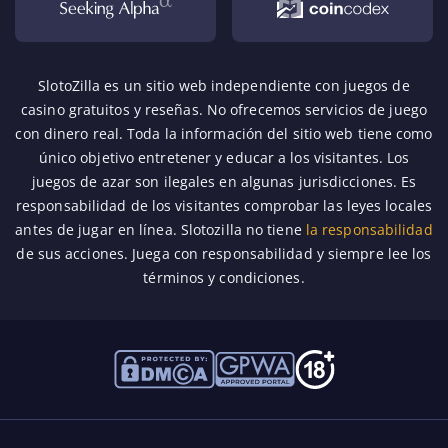
SlotoZilla es un sitio web independiente con juegos de
casino gratuitos y reseñas. No ofrecemos servicios de juego
con dinero real. Toda la información del sitio web tiene como
único objetivo entretener y educar a los visitantes. Los
juegos de azar son ilegales en algunas jurisdicciones. Es
responsabilidad de los visitantes comprobar las leyes locales
antes de jugar en línea. Slotozilla no tiene
la responsabilidad
de sus acciones. Juega con responsabilidad y siempre lee los
términos y condiciones.