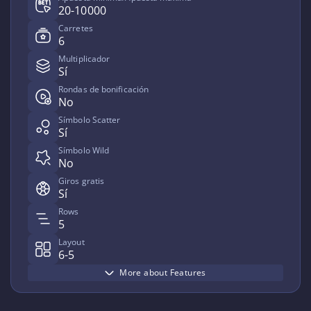
20-10000
Carretes
6
Multiplicador
Sí
Rondas de bonificación
No
Símbolo Scatter
Sí
Símbolo Wild
No
Giros gratis
Sí
Rows
5
Layout
6-5
More about Features