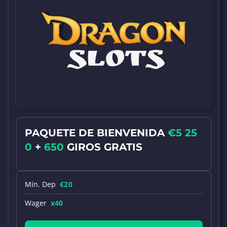
PAQUETE DE BIENVENIDA
€5 25
0
+
650
GIROS GRATIS
Mín. Dep
€20
Wager
x40