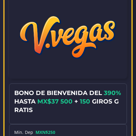
BONO DE BIENVENIDA DEL
390%
HASTA
MX$37 500
+
150
GIROS G
RATIS
Mín. Dep
MXN$250