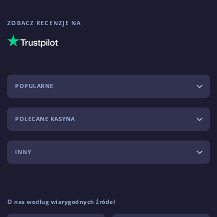
ZOBACZ RECENZJE NA
POPULARNE
POLECANE KASYNA
INNY
O nas według wiarygodnych źródeł