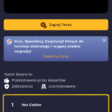
Zagraj Teraz
Kręć, Rywalizuj, Zwyciężaj! Dołącz do
turnieju slotowego i wygraj wielkie
nagrody!
Rywalizuj teraz
Nasze kasyna to:
Przetestowane przez ekspertów
Zabezpiecza
Licencjonowany
1
Vox Casino