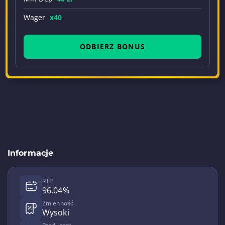
Wager
x40
ODBIERZ BONUS
Informacje
RTP
96.04%
Zmienność
Wysoki