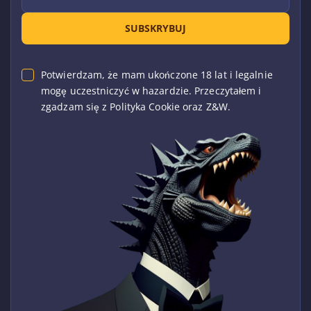
SUBSKRYBUJ
Potwierdzam, że mam ukończone 18 lat i legalnie
mogę uczestniczyć w hazardzie. Przeczytałem i
zgadzam się z Polityka Cookie oraz Z&W.