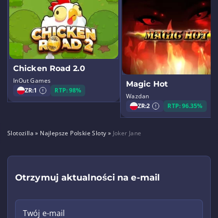
Chicken Road 2.0
InOut Games
Magic Hot
ZR:
1
RTP: 98%
Wazdan
ZR:
2
RTP: 96.35%
Slotozilla
»
Najlepsze Polskie Sloty
»
Joker Jane
Otrzymuj aktualności na e-mail
Twój e-mail