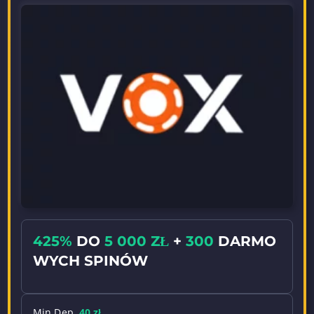
425%
DO
5 000 ZŁ
+
300
DARMO
WYCH SPINÓW
Min Dep
40 zł