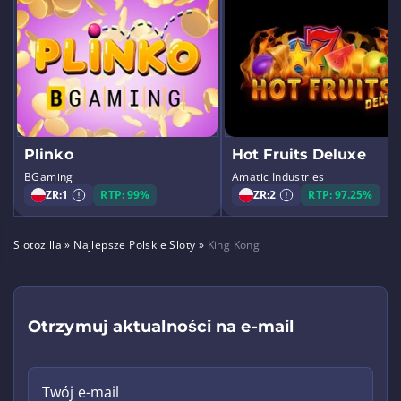
Plinko
Hot Fruits Deluxe
BGaming
Amatic Industries
ZR:
1
RTP: 99%
ZR:
2
RTP: 97.25%
Slotozilla
»
Najlepsze Polskie Sloty
»
King Kong
Otrzymuj aktualności na e-mail
Twój e-mail