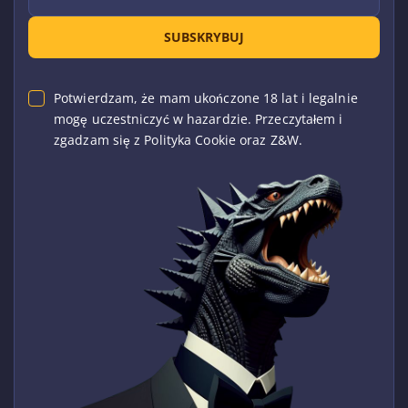
SUBSKRYBUJ
Potwierdzam, że mam ukończone 18 lat i legalnie
mogę uczestniczyć w hazardzie. Przeczytałem i
zgadzam się z Polityka Cookie oraz Z&W.