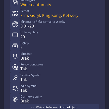
Rodzaj gry
Wideo automaty
Temat
Film
,
Goryl
,
King Kong
,
Potwory
Minimalna / Maksymalna stawka
0.01-20
Linia wypłaty
20
Bębny
5
Mnożnik
Brak
Rundy bonusowe
Tak
Scatter Symbol
Tak
Wild Symbol
Tak
Darmowe spiny
Brak
Więcej informacji o funkcjach