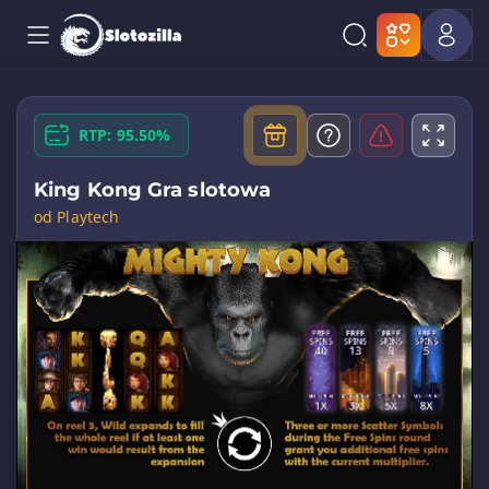
RTP: 95.50%
King Kong Gra slotowa
od Playtech