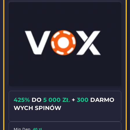
425%
DO
5 000 ZŁ
+
300
DARMO
WYCH SPINÓW
Min Dep
40 zł