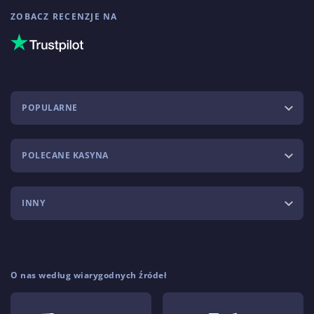
ZOBACZ RECENZJE NA
POPULARNE
POLECANE KASYNA
INNY
O nas według wiarygodnych źródeł