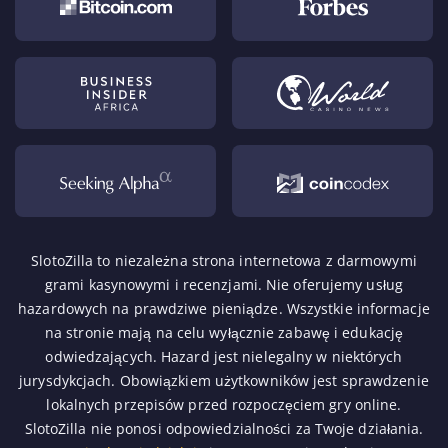
SlotoZilla to niezależna strona internetowa z darmowymi
grami kasynowymi i recenzjami. Nie oferujemy usług
hazardowych na prawdziwe pieniądze. Wszystkie informacje
na stronie mają na celu wyłącznie zabawę i edukację
odwiedzających. Hazard jest nielegalny w niektórych
jurysdykcjach. Obowiązkiem użytkowników jest sprawdzenie
lokalnych przepisów przed rozpoczęciem gry online.
SlotoZilla nie ponosi odpowiedzialności za Twoje działania.