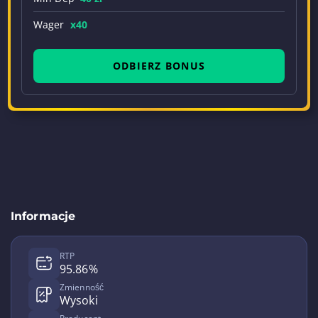
Wager
x40
ODBIERZ BONUS
Informacje
RTP
95.86%
Zmienność
Wysoki