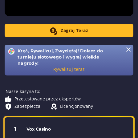
Zagraj Teraz
Kręć, Rywalizuj, Zwyciężaj! Dołącz do
turnieju slotowego i wygraj wielkie
nagrody!
Rywalizuj teraz
Nasze kasyna to:
Przetestowane przez ekspertów
Zabezpiecza
Licencjonowany
1
Vox Casino