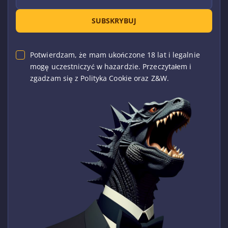
SUBSKRYBUJ
Potwierdzam, że mam ukończone 18 lat i legalnie
mogę uczestniczyć w hazardzie. Przeczytałem i
zgadzam się z Polityka Cookie oraz Z&W.