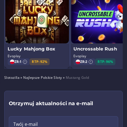
Lucky Mahjong Box
Uncrossable Rush
Evoplay
Evoplay
ZR:
1
RTP: 92%
ZR:
2
RTP: 96%
Slotozilla
»
Najlepsze Polskie Sloty
»
Mustang Gold
Otrzymuj aktualności na e-mail
Twój e-mail