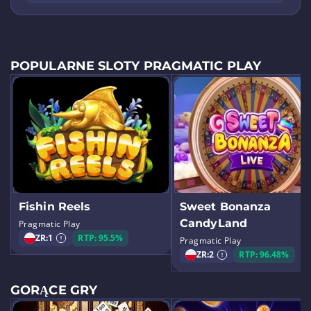
POPULARNE SLOTY PRAGMATIC PLAY
Fishin Reels
Sweet Bonanza
CandyLand
Pragmatic Play
ZR:
1
RTP: 95.5%
Pragmatic Play
ZR:
2
RTP: 96.48%
GORĄCE GRY