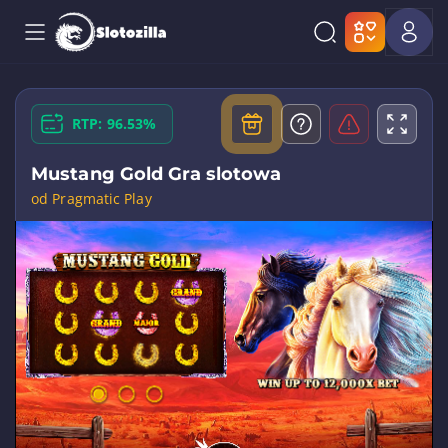
RTP: 96.53%
Mustang Gold Gra slotowa
od Pragmatic Play