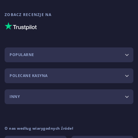
ZOBACZ RECENZJE NA
POPULARNE
POLECANE KASYNA
INNY
O nas według wiarygodnych źródeł