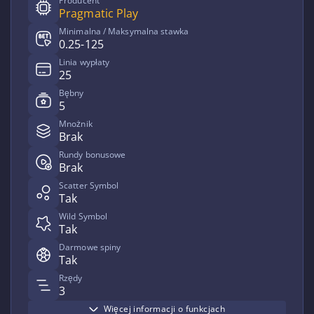
Producent
Pragmatic Play
Minimalna / Maksymalna stawka
0.25-125
Linia wypłaty
25
Bębny
5
Mnożnik
Brak
Rundy bonusowe
Brak
Scatter Symbol
Tak
Wild Symbol
Tak
Darmowe spiny
Tak
Rzędy
3
Więcej informacji o funkcjach