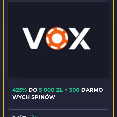
425%
DO
5 000 ZŁ
+
300
DARMO
WYCH SPINÓW
Min Dep
40 zł