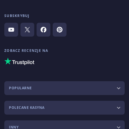
SUBSKRYBUJ
ZOBACZ RECENZJE NA
POPULARNE
POLECANE KASYNA
INNY