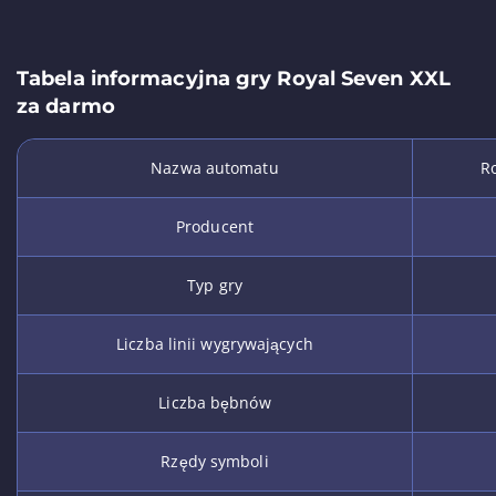
Tabela informacyjna gry Royal Seven XXL
za darmo
Nazwa automatu
R
Producent
Typ gry
Liczba linii wygrywających
Liczba bębnów
Rzędy symboli