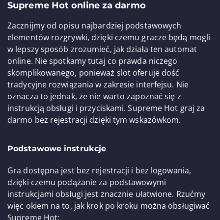
Supreme Hot online za darmo
Zacznijmy od opisu najbardziej podstawowych
elementów rozgrywki, dzięki czemu gracze będą mogli
w lepszy sposób zrozumieć, jak działa ten automat
online. Nie spotkamy tutaj co prawda niczego
skomplikowanego, ponieważ slot oferuje dość
tradycyjne rozwiązania w zakresie interfejsu. Nie
oznacza to jednak, że nie warto zapoznać się z
instrukcją obsługi i przyciskami. Supreme Hot graj za
darmo bez rejestracji dzięki tym wskazówkom.
Podstawowe instrukcje
Gra dostępna jest bez rejestracji i bez logowania,
dzięki czemu podążanie za podstawowymi
instrukcjami obsługi jest znacznie ułatwione. Rzućmy
więc okiem na to, jak krok po kroku można obsługiwać
Supreme Hot: