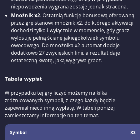
niepowodzenia wygrana zostaje jednak stracona.
Mnożnik x2
. Ostatnią funkcję bonusową oferowaną
przez grę stanowi mnożnik x2, do którego aktywacji
dochodzi tylko i wyłącznie w momencie, gdy gracz
wylosuje pełną ścianę jakiegokolwiek symbolu
owocowego. Do mnożnika x2 automat dodaje
dodatkowo 27 zwycięskich linii, a rezultat daje
ostateczną kwotę, jaką wygrywa gracz.
Tabela wypłat
W przypadku tej gry liczyć możemy na kilka
zróżnicowanych symboli, z czego każdy będzie
zapewniał nieco inną wypłatę. W tabeli poniżej
zamieszczamy informacje na ten temat.
Symbol
X3