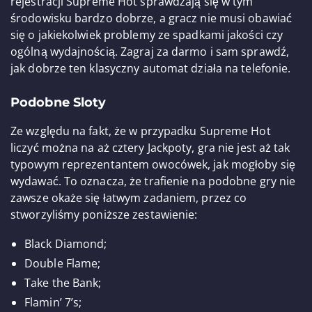
rejestracji Supreme Hot sprawdzają się w tym
środowisku bardzo dobrze, a gracz nie musi obawiać
się o jakiekolwiek problemy ze spadkami jakości czy
ogólną wydajnością. Zagraj za darmo i sam sprawdź,
jak dobrze ten klasyczny automat działa na telefonie.
Podobne Sloty
Ze względu na fakt, że w przypadku Supreme Hot
liczyć można na aż cztery Jackpoty, gra nie jest aż tak
typowym reprezentantem owocówek, jak mogłoby się
wydawać. To oznacza, że trafienie na podobne gry nie
zawsze okaże się łatwym zadaniem, przez co
stworzyliśmy poniższe zestawienie:
Black Diamond;
Double Flame;
Take the Bank;
Flamin’ 7’s;