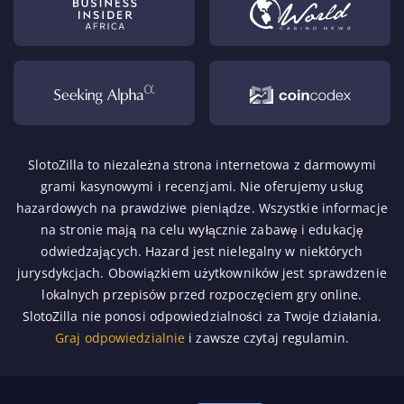
SlotoZilla to niezależna strona internetowa z darmowymi
grami kasynowymi i recenzjami. Nie oferujemy usług
hazardowych na prawdziwe pieniądze. Wszystkie informacje
na stronie mają na celu wyłącznie zabawę i edukację
odwiedzających. Hazard jest nielegalny w niektórych
jurysdykcjach. Obowiązkiem użytkowników jest sprawdzenie
lokalnych przepisów przed rozpoczęciem gry online.
SlotoZilla nie ponosi odpowiedzialności za Twoje działania.
Graj odpowiedzialnie
i zawsze czytaj regulamin.