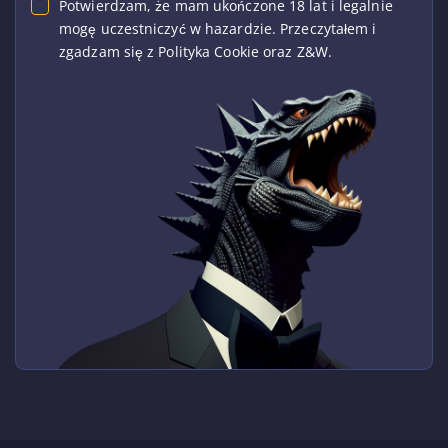
Potwierdzam, że mam ukończone 18 lat i legalnie
mogę uczestniczyć w hazardzie. Przeczytałem i
zgadzam się z Polityka Cookie oraz Z&W.