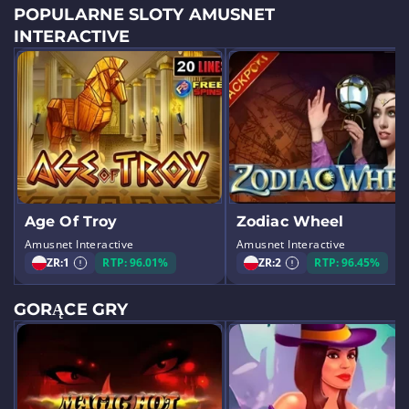
POPULARNE SLOTY AMUSNET
INTERACTIVE
Age Of Troy
Zodiac Wheel
Amusnet Interactive
Amusnet Interactive
ZR:
1
RTP: 96.01%
ZR:
2
RTP: 96.45%
GORĄCE GRY