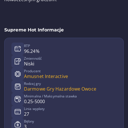
Supreme Hot Informacje
RTP
96.24%
Zmienność
Niski
Producent
Amusnet Interactive
Rodzaj gry
Darmowe Gry Hazardowe Owoce
Minimalna / Maksymalna stawka
0.25-5000
Linia wypłaty
27
Bębny
3