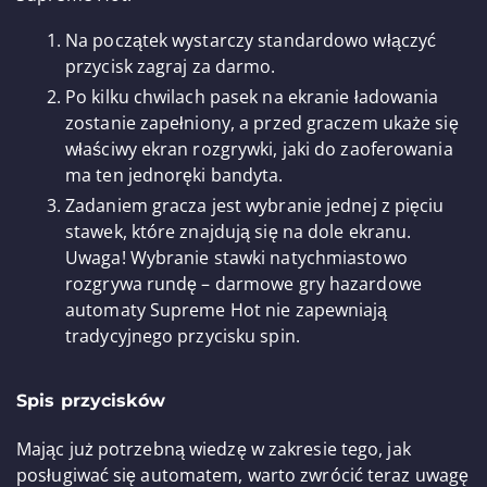
Na początek wystarczy standardowo włączyć
przycisk zagraj za darmo.
Po kilku chwilach pasek na ekranie ładowania
zostanie zapełniony, a przed graczem ukaże się
właściwy ekran rozgrywki, jaki do zaoferowania
ma ten jednoręki bandyta.
Zadaniem gracza jest wybranie jednej z pięciu
stawek, które znajdują się na dole ekranu.
Uwaga! Wybranie stawki natychmiastowo
rozgrywa rundę – darmowe gry hazardowe
automaty Supreme Hot nie zapewniają
tradycyjnego przycisku spin.
Spis przycisków
Mając już potrzebną wiedzę w zakresie tego, jak
posługiwać się automatem, warto zwrócić teraz uwagę