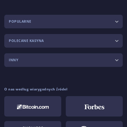
POPULARNE
POLECANE KASYNA
INNY
O nas według wiarygodnych źródeł