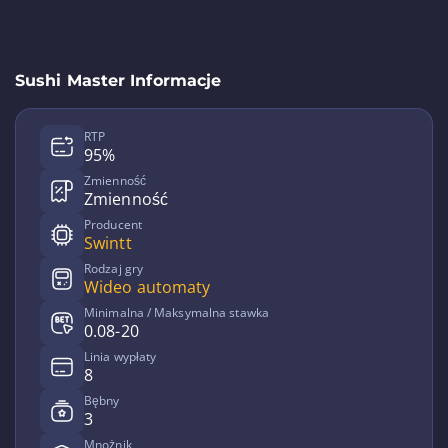
Sushi Master Informacje
RTP
95%
Zmienność
Zmienność
Producent
Swintt
Rodzaj gry
Wideo automaty
Minimalna / Maksymalna stawka
0.08-20
Linia wypłaty
8
Bębny
3
Mnożnik