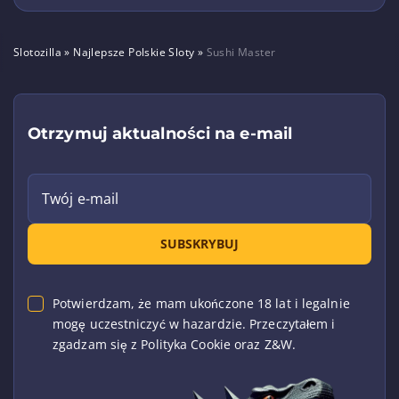
Slotozilla
»
Najlepsze Polskie Sloty
»
Sushi Master
Otrzymuj aktualności na e-mail
Twój e-mail
SUBSKRYBUJ
Potwierdzam, że mam ukończone 18 lat i legalnie
mogę uczestniczyć w hazardzie. Przeczytałem i
zgadzam się z Polityka Cookie oraz Z&W.