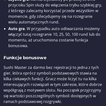
przycisku Spin służy do włączenia trybu szybkiej gry,
z którego zalecamy korzystać przede wszystkim w
momencie, gdy zdecydujemy się na rozegranie
wielu automatycznych rund.
Auto gra
. W przypadku auto odtwarzania możemy
włączyć tutaj rozegranie 10, 25, 50, 100 rund lub do
momentu, aż uruchomiona zostanie funkcja
bonusowa.
Funkcje bonusowe
Sushi Master za darmo bez rejestracji to jedna z tych
gier, która oprócz symboli podstawowych stawia na
kilka ciekawych funkcji. Gracz może liczyć tu na kilka
interesujących rozwiązań w tym zakresie, które dobrze
współgrają z motywem slotu. Na początek przyjrzyjmy
się wartości poszczególnych symboli dostępnych w
ramach podstawowej rozgrywki.