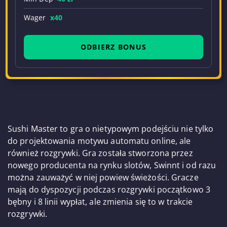
Wager
x40
ODBIERZ BONUS
Sushi Master to gra o nietypowym podejściu nie tylko
do projektowania motywu automatu online, ale
również rozgrywki. Gra została stworzona przez
nowego producenta na rynku slotów, Swinnt i od razu
można zauważyć w niej powiew świeżości. Gracze
mają do dyspozycji podczas rozgrywki początkowo 3
bębny i 8 linii wypłat, ale zmienia się to w trakcie
rozgrywki.