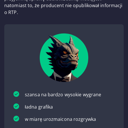
natomiast to, że producent nie opublikował informacji
o RTP.
szansa na bardzo wysokie wygrane
ładna grafika
w miarę urozmaicona rozgrywka