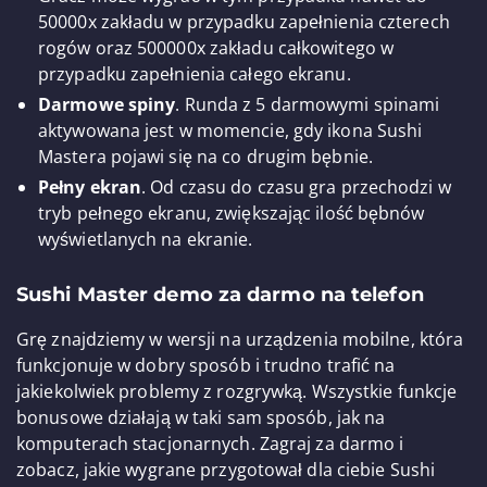
50000x zakładu w przypadku zapełnienia czterech
rogów oraz 500000x zakładu całkowitego w
przypadku zapełnienia całego ekranu.
Darmowe spiny
. Runda z 5 darmowymi spinami
aktywowana jest w momencie, gdy ikona Sushi
Mastera pojawi się na co drugim bębnie.
Pełny ekran
. Od czasu do czasu gra przechodzi w
tryb pełnego ekranu, zwiększając ilość bębnów
wyświetlanych na ekranie.
Sushi Master demo za darmo na telefon
Grę znajdziemy w wersji na urządzenia mobilne, która
funkcjonuje w dobry sposób i trudno trafić na
jakiekolwiek problemy z rozgrywką. Wszystkie funkcje
bonusowe działają w taki sam sposób, jak na
komputerach stacjonarnych. Zagraj za darmo i
zobacz, jakie wygrane przygotował dla ciebie Sushi