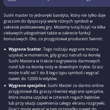
Sushi master to jednoręki bandyta, który nie tylko daje
graczom do dyspozycji wiele różnych symboli w
zakresie podstawowej gry. Możemy tutaj liczyć na kilka
ciekawych udogodnień także w zakresie funkcji
bonusowych. Oto, co przygotował producent Swinnt:
Wygrane Scatter
. Tego rodzaju wygrane można
uzyskać w momencie, gdy gracz natrafi na ikonkę
Sushi Mastera w trakcie rozgrywania darmowych
rund lub na ikonkę noży w dowolnym trybie. Gracz
może trafić od 1 do 8 tego typu symboli i wygrać
nawet do 12000 kredytów.
Wygrane specjalne
. Sushi Master za darmo online
przygotował dla graczy również wygrane specjalne,
które można uzyskać w czterech rogach bębnów
lub przy okazji zapełnienia całego ekranu rozgrywki.
Gracz może wygrać w tym przypadku nawet do