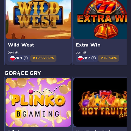
Wild West
Extra Win
Swintt
Swintt
ZR:
1
RTP: 92.69%
ZR:
2
RTP: 94%
GORĄCE GRY