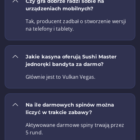
Czy gra dobrze radzi sobie na
urządzeniach mobilnych?
Tak, producent zadbał o stworzenie wersji
na telefony i tablety.
Jakie kasyna oferują Sushi Master
jednoręki bandyta za darmo?
Głównie jest to Vulkan Vegas.
Na ile darmowych spinów można
liczyć w trakcie zabawy?
Aktywowane darmowe spiny trwają przez
5 rund.