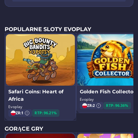
POPULARNE SLOTY EVOPLAY
Safari Coins: Heart of
Golden Fish Collector
Africa
Evoplay
ZR:
2
RTP: 96.36%
Evoplay
ZR:
1
RTP: 96.21%
GORĄCE GRY