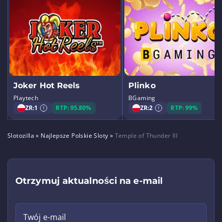
Joker Hot Reels
Plinko
Playtech
BGaming
ZR:
1
RTP: 95.80%
ZR:
2
RTP: 99%
Slotozilla
»
Najlepsze Polskie Sloty
»
Temple of Thunder III
Otrzymuj aktualności na e-mail
Twój e-mail