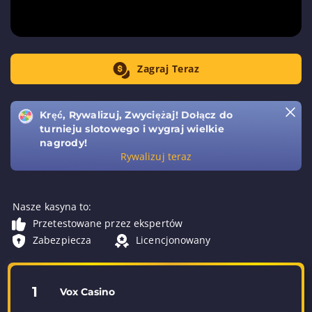
Zagraj Teraz
Kręć, Rywalizuj, Zwyciężaj! Dołącz do
turnieju slotowego i wygraj wielkie
nagrody!
Rywalizuj teraz
Nasze kasyna to:
Przetestowane przez ekspertów
Zabezpiecza
Licencjonowany
1
Vox Casino