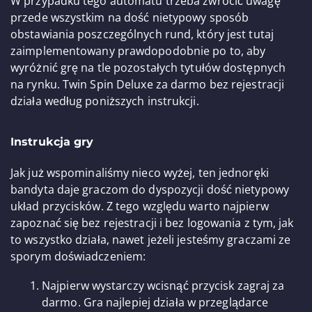
W przypadku tego automatu trzeba zwrócić uwagę
przede wszystkim na dość nietypowy sposób
obstawiania poszczególnych rund, który jest tutaj
zaimplementowany prawdopodobnie po to, aby
wyróżnić grę na tle pozostałych tytułów dostępnych
na rynku. Twin Spin Deluxe za darmo bez rejestracji
działa według poniższych instrukcji.
Instrukcja gry
Jak już wspominaliśmy nieco wyżej, ten jednoręki
bandyta daje graczom do dyspozycji dość nietypowy
układ przycisków. Z tego względu warto najpierw
zapoznać się bez rejestracji i bez logowania z tym, jak
to wszystko działa, nawet jeżeli jesteśmy graczami ze
sporym doświadczeniem:
Najpierw wystarczy wcisnąć przycisk zagraj za
darmo. Gra najlepiej działa w przeglądarce