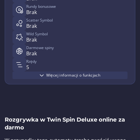
Rundy bonusowe
Brak
Scatter Symbol
Brak
Wild Symbol
Brak
Darmowe spiny
Brak
Rzędy
5
Więcej informacji o funkcjach
Rozgrywka w Twin Spin Deluxe online za
darmo