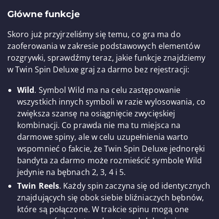
Główne funkcje
Skoro już przyjrzeliśmy się temu, co gra ma do
zaoferowania w zakresie podstawowych elementów
rozgrywki, sprawdźmy teraz, jakie funkcje znajdziemy
w Twin Spin Deluxe graj za darmo bez rejestracji:
Wild
. Symbol Wild ma na celu zastępowanie
wszystkich innych symboli w razie wylosowania, co
zwiększa szansę na osiągnięcie zwycięskiej
kombinacji. Co prawda nie ma tu miejsca na
darmowe spiny, ale w celu uzupełnienia warto
wspomnieć o fakcie, że Twin Spin Deluxe jednoręki
bandyta za darmo może rozmieścić symbole Wild
jedynie na bębnach 2, 3, 4 i 5.
Twin Reels
. Każdy spin zaczyna się od identycznych
znajdujących się obok siebie bliźniaczych bębnów,
które są połączone. W trakcie spinu mogą one