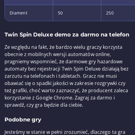
Diament
50
250
Twin Spin Deluxe demo za darmo na telefon
Ze względu na fakt, że bardzo wielu graczy korzysta
obecnie z mobilnych wersji automatów online,
pragniemy wspomnieć, że darmowe gry hazardowe
automaty bez rejestracji Twin Spin Deluxe działają bez
zarzutu na telefonach i tabletach. Gracz nie musi
obawiać się o spadki jakości w zakresie rozgrywki czy
też grafiki, choć warto zaznaczyć, że producent zaleca
korzystanie z Google Chrome. Zagraj za darmo i
sprawdź, czy gra będzie dla ciebie.
Podobne gry
Jesteśmy w stanie w pełni zrozumieć, dlaczego ta gra