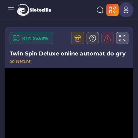
RTP: 96.60%
Twin Spin Deluxe online automat do gry
od NetEnt