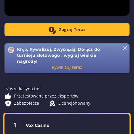
Zagraj Teraz
Kręć, Rywalizuj, Zwyciężaj! Dołącz do
turnieju slotowego i wygraj wielkie
nagrody!
Rywalizuj teraz
Nasze kasyna to:
Przetestowane przez ekspertów
Zabezpiecza
Licencjonowany
1
Vox Casino