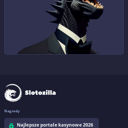
Nagrody
Najlepsze portale kasynowe 2026