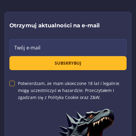
Otrzymuj aktualności na e-mail
Twój e-mail
SUBSKRYBUJ
Potwierdzam, że mam ukończone 18 lat i legalnie
mogę uczestniczyć w hazardzie. Przeczytałem i
zgadzam się z Polityka Cookie oraz Z&W.