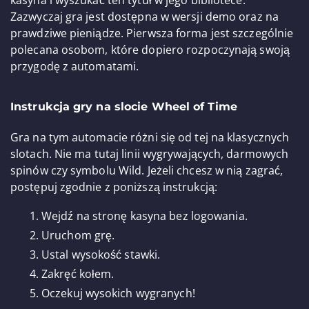
kasyna i wyszukać ten tytuł w jego bibliotece.
Zazwyczaj gra jest dostępna w wersji demo oraz na
prawdziwe pieniądze. Pierwsza forma jest szczególnie
polecana osobom, które dopiero rozpoczynają swoją
przygodę z automatami.
Instrukcja gry na slocie Wheel of Time
Gra na tym automacie różni się od tej na klasycznych
slotach. Nie ma tutaj linii wygrywających, darmowych
spinów czy symbolu Wild. Jeżeli chcesz w nią zagrać,
postępuj zgodnie z poniższą instrukcją:
Wejdź na stronę kasyna bez logowania.
Uruchom grę.
Ustal wysokość stawki.
Zakręć kołem.
Oczekuj wysokich wygranych!