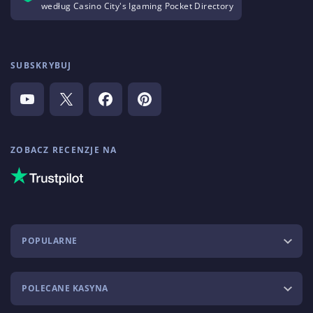
według Casino City's Igaming Pocket Directory
SUBSKRYBUJ
ZOBACZ RECENZJE NA
POPULARNE
POLECANE KASYNA