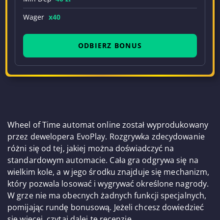
Wager
x40
ODBIERZ BONUS
Wheel of Time automat online został wyprodukowany
przez dewelopera EvoPlay. Rozgrywka zdecydowanie
różni się od tej, jakiej można doświadczyć na
standardowym automacie. Cała gra odgrywa się na
wielkim kole, a w jego środku znajduje się mechanizm,
który pozwala losować i wygrywać określone nagrody.
W grze nie ma obecnych żadnych funkcji specjalnych,
pomijając rundę bonusową. Jeżeli chcesz dowiedzieć
się więcej, czytaj dalej tę recenzję.