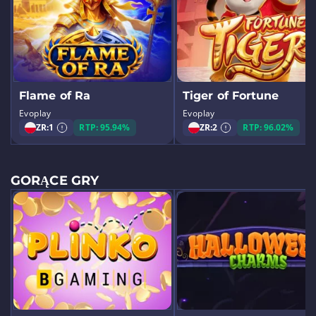
Flame of Ra
Tiger of Fortune
Evoplay
Evoplay
ZR:
1
RTP: 95.94%
ZR:
2
RTP: 96.02%
GORĄCE GRY