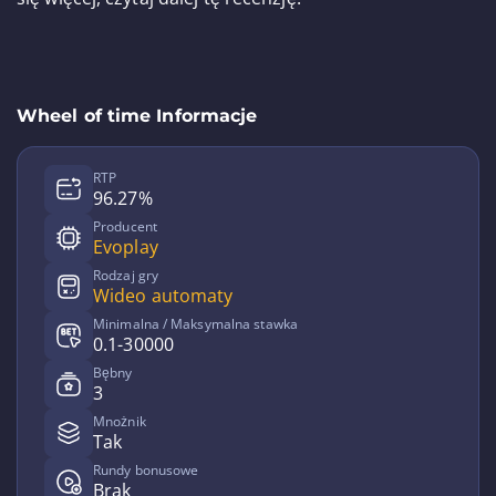
Wheel of time Informacje
RTP
96.27%
Producent
Evoplay
Rodzaj gry
Wideo automaty
Minimalna / Maksymalna stawka
0.1-30000
Bębny
3
Mnożnik
Tak
Rundy bonusowe
Brak