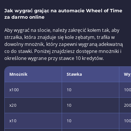
Jak wygrać grając na automacie Wheel of Time
za darmo online
Aby wygrać na slocie, należy zakręcić kołem tak, aby
strzałka, która znajduje się kole zębatym, trafiła w
dowolny mnożnik, który zapewni wygraną adekwatną
co do stawki. Poniżej znajdziesz dostępne mnożniki i
określone wygrane przy stawce 10 kredytów.
Mnożnik
Stawka
Wy
x100
10
10
x20
10
20
x10
10
10