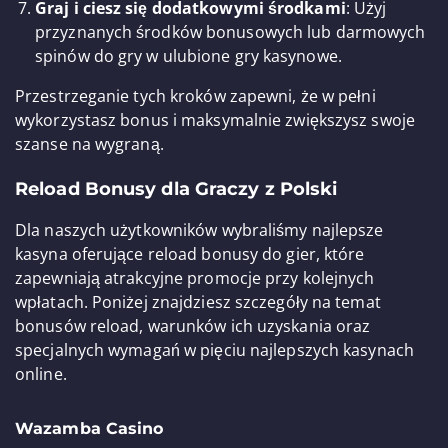
Graj i ciesz się dodatkowymi środkami
: Użyj
przyznanych środków bonusowych lub darmowych
spinów do gry w ulubione gry kasynowe.
Przestrzeganie tych kroków zapewni, że w pełni
wykorzystasz bonus i maksymalnie zwiększysz swoje
szanse na wygraną.
Reload Bonusy dla Graczy z Polski
Dla naszych użytkowników wybraliśmy najlepsze
kasyna oferujące reload bonusy do gier, które
zapewniają atrakcyjne promocje przy kolejnych
wpłatach. Poniżej znajdziesz szczegóły na temat
bonusów reload, warunków ich uzyskania oraz
specjalnych wymagań w pięciu najlepszych kasynach
online.
Wazamba Casino