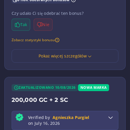
Czy udało Ci się odebrać ten bonus?
Tak
Nie
Zobacz statystyki bonusu
Pokaż więcej szczegółów
ZAKTUALIZOWANO 10/08/2026
NOWA MARKA
200,000 GC + 2 SC
Verified by
Agnieszka Purgiel
on July 16, 2026