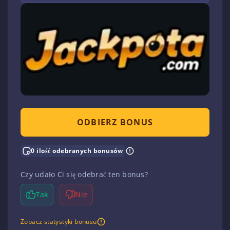
ODBIERZ BONUS
0 ilość odebranych bonusów
Czy udało Ci się odebrać ten bonus?
Tak
Nie
Zobacz statystyki bonusu