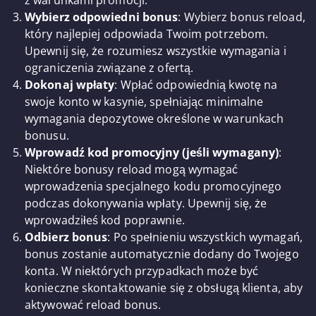
z warunkami promocji.
Wybierz odpowiedni bonus
: Wybierz bonus reload,
który najlepiej odpowiada Twoim potrzebom.
Upewnij się, że rozumiesz wszystkie wymagania i
ograniczenia związane z ofertą.
Dokonaj wpłaty
: Wpłać odpowiednią kwotę na
swoje konto w kasynie, spełniając minimalne
wymagania depozytowe określone w warunkach
bonusu.
Wprowadź kod promocyjny (jeśli wymagany)
:
Niektóre bonusy reload mogą wymagać
wprowadzenia specjalnego kodu promocyjnego
podczas dokonywania wpłaty. Upewnij się, że
wprowadziłeś kod poprawnie.
Odbierz bonus
: Po spełnieniu wszystkich wymagań,
bonus zostanie automatycznie dodany do Twojego
konta. W niektórych przypadkach może być
konieczne skontaktowanie się z obsługą klienta, aby
aktywować reload bonus.