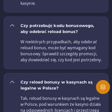
kasynie.
Czy potrzebuję kodu bonusowego,
aby odebrać reload bonus?
W niektórych przypadkach, aby odebrać
reload bonus, może być wymagany kod
bonusowy. Sprawdź szczegóły promocji,
aby dowiedzieć się, czy kod jest potrzebny.
Czy reload bonusy w kasynach są
legalne w Polsce?
Tak, reload bonusy w kasynach są legalne
w Polsce, pod warunkiem że kasyno działa
na odpowiednich licencjach i przestrzega