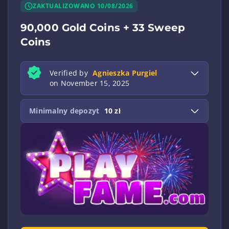
ZAKTUALIZOWANO 10/08/2026
90,000 Gold Coins + 33 Sweep
Coins
Verified by
Agnieszka Purgiel
on November 15, 2025
Minimalny depozyt
10 zł