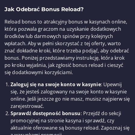
Jak Odebrać Bonus Reload?
Reload bonus to atrakcyjny bonus w kasynach online,
która pozwala graczom na uzyskanie dodatkowych
środków lub darmowych spinów przy kolejnych
wpłatach. Aby w pełni skorzystać z tej oferty, warto
znać dokładne kroki, które trzeba podjąć, aby odebrać
bonus. Poniżej przedstawiamy instrukcję, która krok
po kroku wyjaśnia, jak zgłosić bonus reload i cieszyć
się dodatkowymi korzyściami.
Zaloguj się na swoje konto w kasynie
: Upewnij
się, że jesteś zalogowany na swoje konto w kasynie
online. Jeśli jeszcze go nie masz, musisz najpierw się
zarejestrować.
Sprawdź dostępność bonusu
: Przejdź do sekcji
promocyjnej na stronie kasyna i sprawdź, czy
aktualnie oferowane są bonusy reload. Zapoznaj się