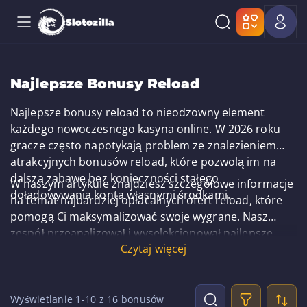
Najlepsze Bonusy Reload
Najlepsze bonusy reload to nieodzowny element
każdego nowoczesnego kasyna online. W 2026 roku
gracze często napotykają problem ze znalezieniem
atrakcyjnych bonusów reload, które pozwolą im na
dalszą zabawę bez konieczności stałego
W naszym artykule znajdziesz szczegółowe informacje
doładowywania konta własnymi środkami.
na temat najbardziej opłacalnych ofert reload, które
pomogą Ci maksymalizować swoje wygrane. Nasz
zespół przeanalizował i wyselekcjonował najlepsze
Czytaj więcej
propozycje, abyś mógł cieszyć się grą bez stresu o
finanse.
Wyświetlanie 1-10 z 16 bonusów