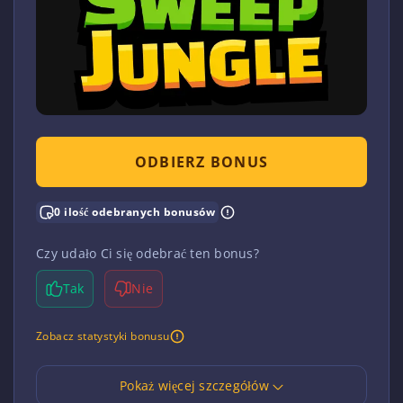
ODBIERZ BONUS
0 ilość odebranych bonusów
Czy udało Ci się odebrać ten bonus?
Tak
Nie
Zobacz statystyki bonusu
Pokaż więcej szczegółów