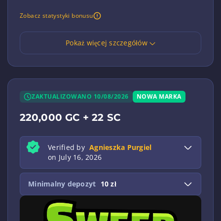
Zobacz statystyki bonusu
Pokaż więcej szczegółów
ZAKTUALIZOWANO 10/08/2026
NOWA MARKA
220,000 GC + 22 SC
Verified by
Agnieszka Purgiel
on July 16, 2026
Minimalny depozyt
10 zł