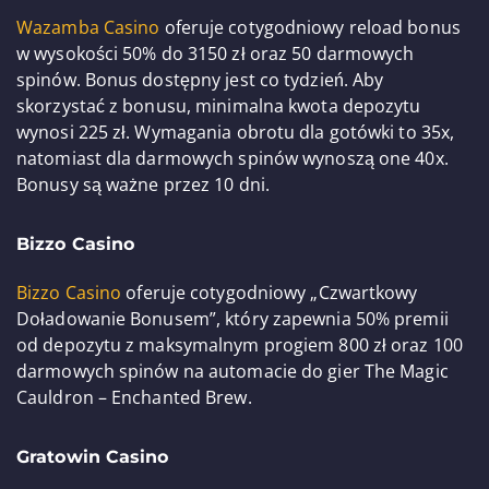
Wazamba Casino
oferuje cotygodniowy reload bonus
w wysokości 50% do 3150 zł oraz 50 darmowych
spinów. Bonus dostępny jest co tydzień. Aby
skorzystać z bonusu, minimalna kwota depozytu
wynosi 225 zł. Wymagania obrotu dla gotówki to 35x,
natomiast dla darmowych spinów wynoszą one 40x.
Bonusy są ważne przez 10 dni​.
Bizzo Casino
Bizzo Casino
oferuje cotygodniowy „Czwartkowy
Doładowanie Bonusem”, który zapewnia 50% premii
od depozytu z maksymalnym progiem 800 zł oraz 100
darmowych spinów na automacie do gier The Magic
Cauldron – Enchanted Brew.
Gratowin Casino