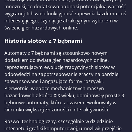
mnożniki, co dodatkowo podnosi potencjalną wartość
wygranej. Ich wielofunkcyjność zapewnia każdemu coś
interesującego, czyniąc je atrakcyjnym wyborem w
świecie gier hazardowych online.
Historia slotów z 7 bębnami
Automaty z 7 bębnami są stosunkowo nowym
dodatkiem do świata gier hazardowych online,
reprezentującym ewolucję tradycyjnych slotów w
odpowiedzi na zapotrzebowanie graczy na bardziej
zaawansowane i angażujące formy rozrywki.
Pierwotnie, w epoce mechanicznych maszyn
hazardowych z końca XIX wieku, dominowały proste 3-
bębnowe automaty, które z czasem ewoluowały w
kierunku większej złożoności i interaktywności.
Rozwój technologiczny, szczególnie w dziedzinie
internetu i grafiki komputerowej, umożliwił przejście