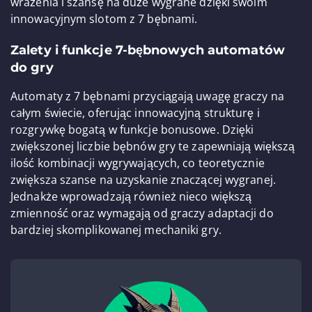
wrażenia i szansę na duże wygrane dzięki swoim
innowacyjnym slotom z 7 bębnami.
Zalety i funkcje 7-bębnowych automatów
do gry
Automaty z 7 bębnami przyciągają uwagę graczy na
całym świecie, oferując innowacyjną strukturę i
rozgrywkę bogatą w funkcje bonusowe. Dzięki
zwiększonej liczbie bębnów gry te zapewniają większą
ilość kombinacji wygrywających, co teoretycznie
zwiększa szanse na uzyskanie znaczącej wygranej.
Jednakże wprowadzają również nieco większą
zmienność oraz wymagają od graczy adaptacji do
bardziej skomplikowanej mechaniki gry.