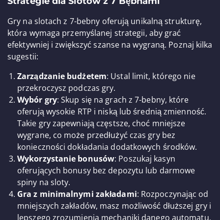
Strategie dla Slotów z 7 Bębnami
Gry na slotach z 7-bebny oferują unikalną strukturę,
która wymaga przemyślanej strategii, aby grać
efektywniej i zwiększyć szanse na wygraną. Poznaj kilka
sugestii:
Zarządzanie budżetem
: Ustal limit, którego nie
przekroczysz podczas gry.
Wybór gry
: Skup się na grach z 7-bebny, które
oferują wysokie RTP i niską lub średnią zmienność.
Takie gry zapewniają częstsze, choć mniejsze
wygrane, co może przedłużyć czas gry bez
konieczności dokładania dodatkowych środków.
Wykorzystanie bonusów
: Poszukaj kasyn
oferujących bonusy bez depozytu lub darmowe
spiny na sloty.
Gra z minimalnymi zakładami
: Rozpoczynając od
mniejszych zakładów, masz możliwość dłuższej gry i
lepszego zrozumienia mechaniki danego automatu,