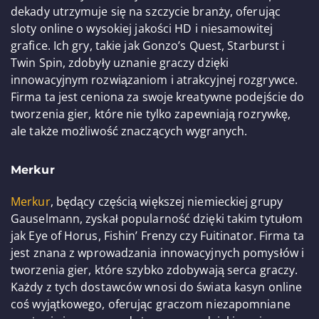
dekady utrzymuje się na szczycie branży, oferując
sloty online o wysokiej jakości HD i niesamowitej
grafice. Ich gry, takie jak Gonzo’s Quest, Starburst i
Twin Spin, zdobyły uznanie graczy dzięki
innowacyjnym rozwiązaniom i atrakcyjnej rozgrywce.
Firma ta jest ceniona za swoje kreatywne podejście do
tworzenia gier, które nie tylko zapewniają rozrywkę,
ale także możliwość znaczących wygranych.
Merkur
Merkur
, będący częścią większej niemieckiej grupy
Gauselmann, zyskał popularność dzięki takim tytułom
jak Eye of Horus, Fishin’ Frenzy czy Fuitinator. Firma ta
jest znana z wprowadzania innowacyjnych pomysłów i
tworzenia gier, które szybko zdobywają serca graczy.
Każdy z tych dostawców wnosi do świata kasyn online
coś wyjątkowego, oferując graczom niezapomniane