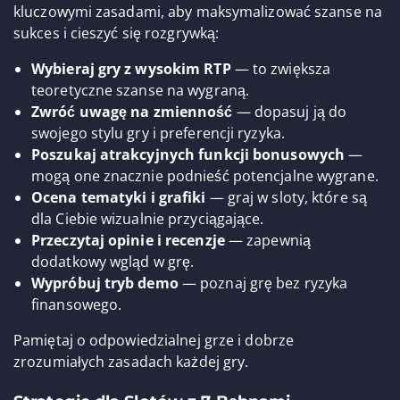
kluczowymi zasadami, aby maksymalizować szanse na
sukces i cieszyć się rozgrywką:
Wybieraj gry z wysokim RTP
— to zwiększa
teoretyczne szanse na wygraną.
Zwróć uwagę na zmienność
— dopasuj ją do
swojego stylu gry i preferencji ryzyka.
Poszukaj atrakcyjnych funkcji bonusowych
—
mogą one znacznie podnieść potencjalne wygrane.
Ocena tematyki i grafiki
— graj w sloty, które są
dla Ciebie wizualnie przyciągające.
Przeczytaj opinie i recenzje
— zapewnią
dodatkowy wgląd w grę.
Wypróbuj tryb demo
— poznaj grę bez ryzyka
finansowego.
Pamiętaj o odpowiedzialnej grze i dobrze
zrozumiałych zasadach każdej gry.