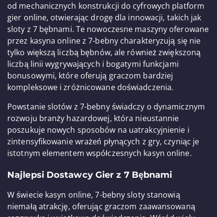
od mechanicznych konstrukcji do cyfrowych platform
gier online, otwierając drogę dla innowacji, takich jak
sloty z 7 bębnami. Te nowoczesne maszyny oferowane
przez kasyna online z 7-bebny charakteryzują się nie
tylko większą liczbą bębnów, ale również zwiększoną
liczbą linii wygrywających i bogatymi funkcjami
bonusowymi, które oferują graczom bardziej
kompleksowe i zróżnicowane doświadczenia.
Powstanie slotów z 7-bebny świadczy o dynamicznym
rozwoju branży hazardowej, która nieustannie
poszukuje nowych sposobów na uatrakcyjnienie i
zintensyfikowanie wrażeń płynących z gry, czyniąc je
istotnym elementem współczesnych kasyn online.
Najlepsi Dostawcy Gier z 7 Bębnami
W świecie kasyn online, 7-bebny sloty stanowią
niemałą atrakcję, oferując graczom zaawansowaną