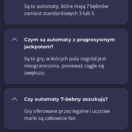
Są to automaty, które mają 7 bębnów
zamiast standardowych 3 lub 5.
Czym są automaty z progresywnym
jackpotem?
Są to gry, w których pula nagród jest
nieograniczona, ponieważ ciągle się
zwiększa.
Czy automaty 7-bebny oszukują?
Gry oferowane przez legalne i uczciwe
marki są całkowicie fair.