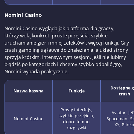
Nomini Casino
Nomini Casino wygląda jak platforma dla graczy,
którzy wolą konkret: proste przejścia, szybkie
uruchamianie gier i mniej „efektów”, więcej funkcji. Gry
crash gambling są łatwe do znalezienia, a układ strony
sprzyja krótkim, intensywnym sesjom. Jeśli nie lubimy
błądzić po kategoriach i chcemy szybko odpalić grę,
Nomini wypada praktycznie.
Dostępne g
Nazwa kasyna
Funkcje
crash
Prosty interfejs,
Aviator, Jet
szybkie przejścia,
Nomini Casino
Spaceman, S
dobre tempo
XY, Plinko
rozgrywki