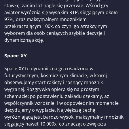
stawkę, zanim lot nagle się przerwie. Wśród gry
aviator wyróżnia się wysokim RTP, sięgającym około
97%, oraz maksymalnym mnożnikiem
przekraczającym 100x, co czyni go atrakcyjnym
wyborem dla osób ceniących szybkie decyzje i
dynamiczną akcję.
Space XY
Space XY to dynamiczna gra osadzona w
futurystycznym, kosmicznym klimacie, w której
obserwujemy start rakiety i rosnący mnożnik
wygranej. Rozgrywka opiera się na prostym
schemacie: po postawieniu zakładu czekamy, aż
współczynnik wzrośnie, i w odpowiednim momencie
decydujemy o wypłacie. Największą cechą
wyróżniającą jest bardzo wysoki maksymalny mnożnik,
sięgający nawet 10 000x, co znacząco zwiększa