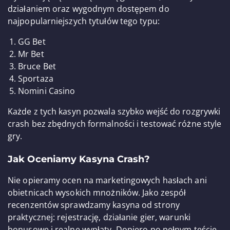
działaniem oraz wygodnym dostępem do
najpopularniejszych tytułów tego typu:
GG Bet
Mr Bet
Bruce Bet
Sportaza
Nomini Casino
Każde z tych kasyn pozwala szybko wejść do rozgrywki
crash bez zbędnych formalności i testować różne style
gry.
Jak Oceniamy Kasyna Crash?
Nie opieramy ocen na marketingowych hasłach ani
obietnicach wysokich mnożników. Jako zespół
recenzentów sprawdzamy kasyna od strony
praktycznej: rejestrację, działanie gier, warunki
bonusowe i realne wypłaty. Dopiero po pełnym teście