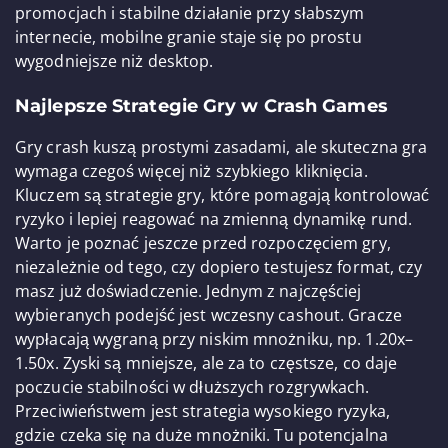
promocjach i stabilne działanie przy słabszym
internecie, mobilne granie staje się po prostu
wygodniejsze niż desktop.
Najlepsze Strategie Gry w Crash Games
Gry crash kuszą prostymi zasadami, ale skuteczna gra
wymaga czegoś więcej niż szybkiego kliknięcia.
Kluczem są strategie gry, które pomagają kontrolować
ryzyko i lepiej reagować na zmienną dynamikę rund.
Warto je poznać jeszcze przed rozpoczęciem gry,
niezależnie od tego, czy dopiero testujesz format, czy
masz już doświadczenie. Jednym z najczęściej
wybieranych podejść jest wczesny cashout. Gracze
wypłacają wygraną przy niskim mnożniku, np. 1.20x–
1.50x. Zyski są mniejsze, ale za to częstsze, co daje
poczucie stabilności w dłuższych rozgrywkach.
Przeciwieństwem jest strategia wysokiego ryzyka,
gdzie czeka się na duże mnożniki. Tu potencjalna