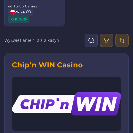
od Turbo Games
ZR:
24
RTP: 96%
Wyświetlanie 1-2 z 2 kasyn
Chip’n WIN Casino