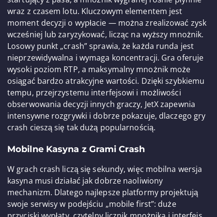
wraz z czasem lotu. Kluczowym elementem jest
moment decyzji o wypłacie — można zrealizować zysk
wcześniej lub zaryzykować, licząc na wyższy mnożnik.
Losowy punkt „crash” sprawia, że każda runda jest
nieprzewidywalna i wymaga koncentracji. Gra oferuje
wysoki poziom RTP, a maksymalny mnożnik może
osiągać bardzo atrakcyjne wartości. Dzięki szybkiemu
tempu, przejrzystemu interfejsowi i możliwości
obserwowania decyzji innych graczy, JetX zapewnia
intensywne rozgrywki i dobrze pokazuje, dlaczego gry
crash cieszą się tak dużą popularnością.
Mobilne Kasyna z Grami Crash
W grach crash liczą się sekundy, więc mobilna wersja
kasyna musi działać jak dobrze naoliwiony
mechanizm. Dlatego najlepsze platformy projektują
swoje serwisy w podejściu „mobile first”: duże
przyciski wypłaty, czytelny licznik mnożnika i interfejs,