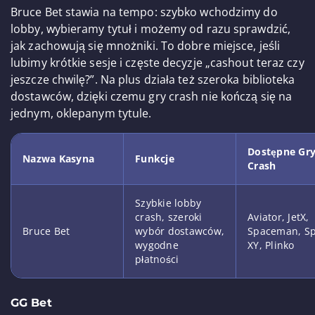
Bruce Bet stawia na tempo: szybko wchodzimy do
lobby, wybieramy tytuł i możemy od razu sprawdzić,
jak zachowują się mnożniki. To dobre miejsce, jeśli
lubimy krótkie sesje i częste decyzje „cashout teraz czy
jeszcze chwilę?”. Na plus działa też szeroka biblioteka
dostawców, dzięki czemu gry crash nie kończą się na
jednym, oklepanym tytule.
Dostępne Gr
Nazwa Kasyna
Funkcje
Crash
Szybkie lobby
crash, szeroki
Aviator, JetX,
Bruce Bet
wybór dostawców,
Spaceman, S
wygodne
XY, Plinko
płatności
GG Bet