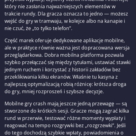
który nie zasłania najważniejszych elementów w
trakcie rundy. Dla gracza oznacza to jedno — możesz
wejść do gry w tramwaju, w kolejce albo na kanapie i
nie czuć, że „to tylko telefon”.
Część marek oferuje dedykowane aplikacje mobilne,
ale w praktyce równie ważna jest dopracowana wersja
przeglądarkowa. Dobra mobilna platforma pozwala
szybko przełączać się między tytułami, ustawiać stawki
jednym ruchem i korzystać z historii zakładów bez
przeklikiwania kilku ekranów. Właśnie tu kasyna z
najlepszą optymalizacją robią różnicę: krótsza droga
do gry, mniej rozproszeń i szybsze decyzje.
Mobilne gry crash mają jeszcze jedną przewagę — są
stworzone do krótkich sesji. Gracze mogą zagrać kilka
rund w przerwie, testować różne momenty wypłaty i
reagować na tempo rozgrywki bez „rozgrzewki”. Jeśli
do tego dochodzą szybkie wpłaty, powiadomienia o