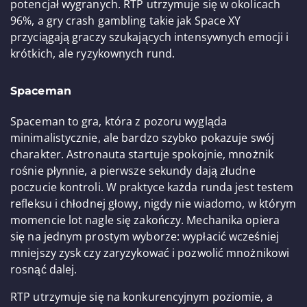
potencjał wygranych. RTP utrzymuje się w okolicach
96%, a gry crash gambling takie jak Space XY
przyciągają graczy szukających intensywnych emocji i
krótkich, ale ryzykownych rund.
Spaceman
Spaceman to gra, która z pozoru wygląda
minimalistycznie, ale bardzo szybko pokazuje swój
charakter. Astronauta startuje spokojnie, mnożnik
rośnie płynnie, a pierwsze sekundy dają złudne
poczucie kontroli. W praktyce każda runda jest testem
refleksu i chłodnej głowy, nigdy nie wiadomo, w którym
momencie lot nagle się zakończy. Mechanika opiera
się na jednym prostym wyborze: wypłacić wcześniej
mniejszy zysk czy zaryzykować i pozwolić mnożnikowi
rosnąć dalej.
RTP utrzymuje się na konkurencyjnym poziomie, a