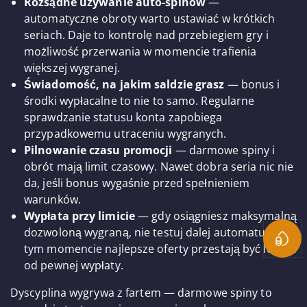
Rozsądne używanie auto-spinów
—
automatyczne obroty warto ustawiać w krótkich
seriach. Daje to kontrolę nad przebiegiem gry i
możliwość przerwania w momencie trafienia
większej wygranej.
Świadomość, na jakim saldzie grasz
— bonus i
środki wypłacalne to nie to samo. Regularne
sprawdzanie statusu konta zapobiega
przypadkowemu utraceniu wygranych.
Pilnowanie czasu promocji
— darmowe spiny i
obrót mają limit czasowy. Nawet dobra seria nic nie
da, jeśli bonus wygaśnie przed spełnieniem
warunków.
Wypłata przy limicie
— gdy osiągniesz maksymalną
dozwoloną wygraną, nie testuj dalej automatu. W
Coin D
tym momencie najlepsze oferty przestają być lepsze
od pewnej wypłaty.
Dyscyplina wygrywa z fartem — darmowe spiny to