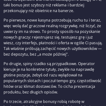
taki bonus jest szybszy niż reklama i bardziej
przekonujący niż obietnice na banerze.
Po pierwsze, nowe kasyna potrzebują ruchu tu i teraz,
więc wolą dać graczowi realną rozgrywkę, niż liczyć, że
uwierzy im na słowo. To prosty sposób na pozyskanie
nowych graczy: rejestrujesz się, testujesz grę i już
wiesz, czy interfejs, płatności i oferta w ogóle Ci pasują.
Tak właśnie próbują zachęcić nowych użytkowników —
bez depozytu, bez „a może później”.
Po drugie, spiny rzadko są przypadkowe. Operator
kieruje je na konkretne tytuły, zwykle na naprawdę
głośne pozycje, żebyś od razu wylądował na
popularnych slotach i poczuł tempo gry, częstotliwość
hitów oraz klimat dostawców. To cicha prezentacja
produktu, bez długich opisów.
Po trzecie, atrakcyjne bonusy robią robotę w