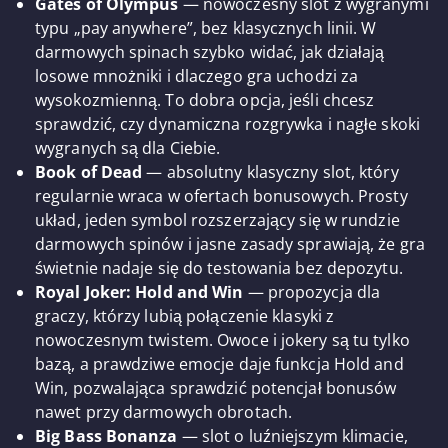
Gates of Olympus
— nowoczesny slot z wygranymi
typu „pay anywhere”, bez klasycznych linii. W
darmowych spinach szybko widać, jak działają
losowe mnożniki i dlaczego gra uchodzi za
wysokozmienną. To dobra opcja, jeśli chcesz
sprawdzić, czy dynamiczna rozgrywka i nagłe skoki
wygranych są dla Ciebie.
Book of Dead
— absolutny klasyczny slot, który
regularnie wraca w ofertach bonusowych. Prosty
układ, jeden symbol rozszerzający się w rundzie
darmowych spinów i jasne zasady sprawiają, że gra
świetnie nadaje się do testowania bez depozytu.
Royal Joker: Hold and Win
— propozycja dla
graczy, którzy lubią połączenie klasyki z
nowoczesnym twistem. Owoce i jokery są tu tylko
bazą, a prawdziwe emocje daje funkcja Hold and
Win, pozwalająca sprawdzić potencjał bonusów
nawet przy darmowych obrotach.
Big Bass Bonanza
— slot o luźniejszym klimacie,