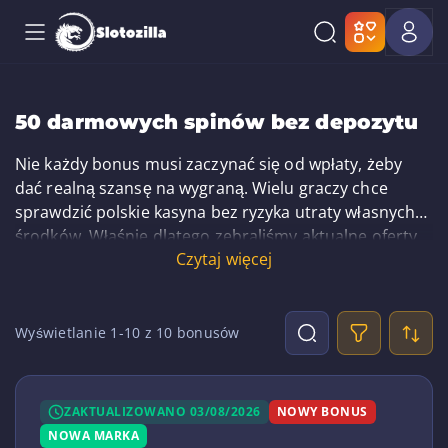
50 darmowych spinów bez depozytu
Nie każdy bonus musi zaczynać się od wpłaty, żeby
dać realną szansę na wygraną. Wielu graczy chce
sprawdzić polskie kasyna bez ryzyka utraty własnych
środków. Właśnie dlatego zebraliśmy aktualne oferty
Czytaj więcej
50 darmowych spinów bez depozytu, pokazując, gdzie
je odebrać i jak wycisnąć z nich maksimum korzyści.
Wyświetlanie 1-10 z 10 bonusów
ZAKTUALIZOWANO 03/08/2026
NOWY BONUS
NOWA MARKA