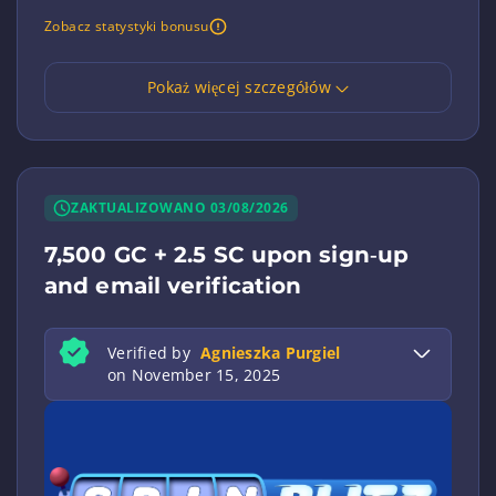
Zobacz statystyki bonusu
Pokaż więcej szczegółów
ZAKTUALIZOWANO 03/08/2026
7,500 GC + 2.5 SC upon sign‑up
and email verification
Verified by
Agnieszka Purgiel
on November 15, 2025