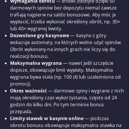
Wymagania obrotu
— środki zdobyte dzięki 50
darmowych spinów bez depozytu niemal zawsze
trafiają najpierw na saldo bonusowe. Aby móc je
wypłacić, trzeba wykonać określony obrót, np. 30×
lub 40× wygranej kwoty.
Dozwolone gry kasynowe
— kasyno z góry
wskazuje automaty, na których wolno użyć spinów.
Obrót wykonany na innych grach nie liczy się do
realizacji bonusu.
Maksymalna wygrana
— nawet jeśli szczęście
dopisze, obowiązuje limit wypłaty. Maksymalna
wygrana bywa stała (np. 100 zł) lub uzależniona od
promocji.
Okres ważności
— darmowe spiny i wygrane z nich
mają określony czas wykorzystania, często od 24
godzin do kilku dni. Po tym terminie bonus
przepada.
Limity stawek w kasynie online
— podczas
obrotu bonusu obowiązuje maksymalna stawka na