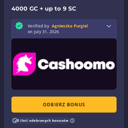
4000 GC + up to 9 SC
Verified by
Agnieszka Purgiel
on July 31, 2026
ODBIERZ BONUS
0 ilość odebranych bonusów