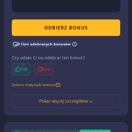
ODBIERZ BONUS
0 ilość odebranych bonusów
Czy udało Ci się odebrać ten bonus?
Tak
Nie
Zobacz statystyki bonusu
Pokaż więcej szczegółów