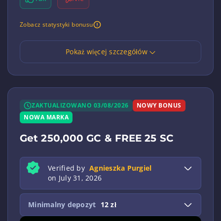
Zobacz statystyki bonusu
Pokaż więcej szczegółów
ZAKTUALIZOWANO 03/08/2026
NOWY BONUS
NOWA MARKA
Get 250,000 GC & FREE 25 SC
Verified by
Agnieszka Purgiel
on July 31, 2026
Minimalny depozyt
12 zł