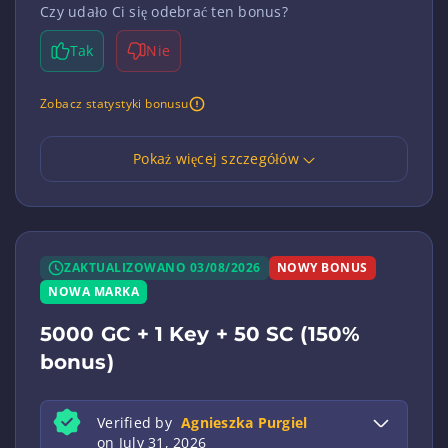
Czy udało Ci się odebrać ten bonus?
Tak
Nie
Zobacz statystyki bonusu
Pokaż więcej szczegółów
ZAKTUALIZOWANO 03/08/2026
NOWY BONUS
NOWA MARKA
5000 GC + 1 Key + 50 SC (150%
bonus)
Verified by
Agnieszka Purgiel
on July 31, 2026