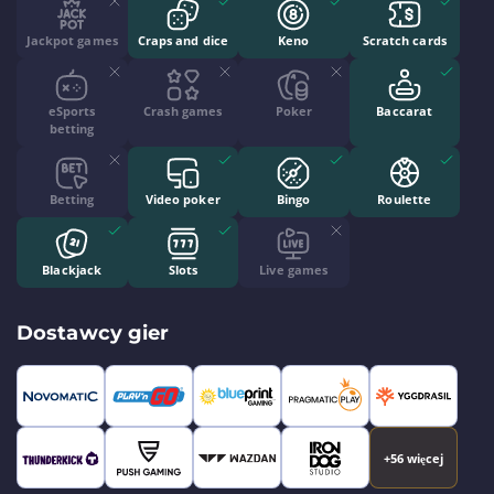
Jackpot games
Craps and dice
Keno
Scratch cards
eSports
Crash games
Poker
Baccarat
betting
Betting
Video poker
Bingo
Roulette
Blackjack
Slots
Live games
Dostawcy gier
+56 więcej