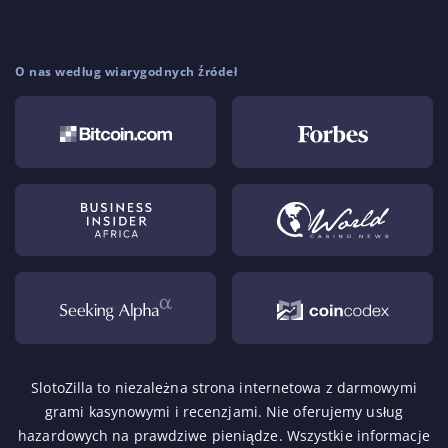
O nas według wiarygodnych źródeł
SlotoZilla to niezależna strona internetowa z darmowymi
grami kasynowymi i recenzjami. Nie oferujemy usług
hazardowych na prawdziwe pieniądze. Wszystkie informacje