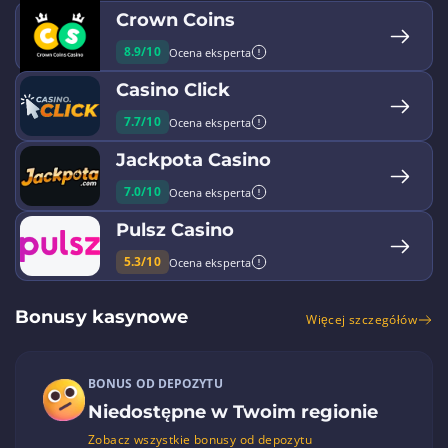
Czas wypłaty:
within 24 hours
Crown Coins
Min. wypłata:
EUR 10
Metody płatności
8.9/10
Ocena eksperta
Języki strony internetowej
Wszystkie
Casino Click
Języki działu wsparcia
Wszystkie
Języki czatu na żywo
Wszystkie
7.7/10
Ocena eksperta
Jackpota Casino
Zweryfikowane przez
Agnieszka Purgiel
w dniu Jul 31,
2026
7.0/10
Ocena eksperta
Pulsz Casino
5.3/10
Ocena eksperta
Bonusy kasynowe
Więcej szczegółów
BONUS OD DEPOZYTU
Niedostępne w Twoim regionie
Zobacz wszystkie bonusy od depozytu