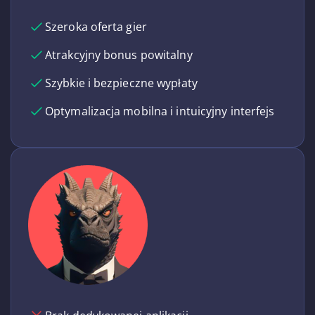
Szeroka oferta gier
Atrakcyjny bonus powitalny
Szybkie i bezpieczne wypłaty
Optymalizacja mobilna i intuicyjny interfejs