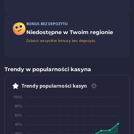
BONUS BEZ DEPOZYTU
Niedostępne w Twoim regionie
Zobacz wszystkie bonusy bez depozytu
Trendy w popularności kasyna
Trendy popularności kasyn