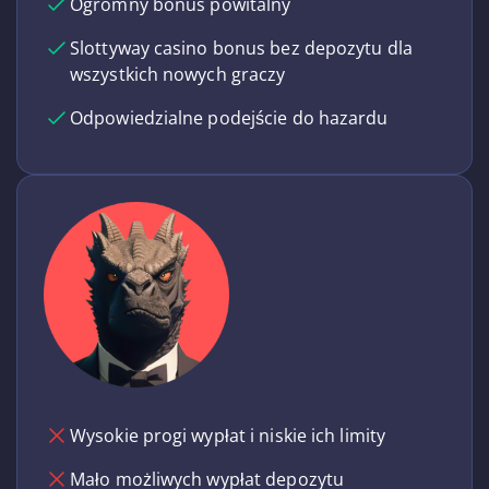
Ogromny bonus powitalny
Slottyway casino bonus bez depozytu dla
wszystkich nowych graczy
Odpowiedzialne podejście do hazardu
Wysokie progi wypłat i niskie ich limity
Mało możliwych wypłat depozytu