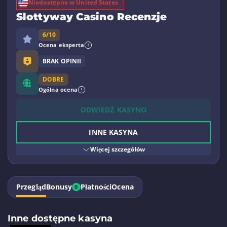
Niedostępne w United States
Slottyway Casino Recenzje
6/10
Ocena eksperta
BRAK OPINII
DOBRE
Ogólna ocena
ODWIEDŹ KASYNO
INNE KASYNA
Więcej szczegółów
Właściciel:
Atlantic Management B.V.
Założone w:
2020
Baza graczy
20000
Przegląd
Bonusy
Płatności
Ocena
0
Aplikacja mobilna:
Gry:
1500
Licencje:
Inne dostępne kasyna