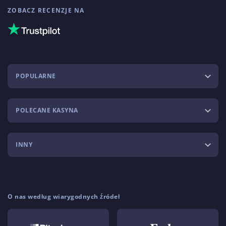
ZOBACZ RECENZJE NA
POPULARNE
POLECANE KASYNA
INNY
O nas według wiarygodnych źródeł