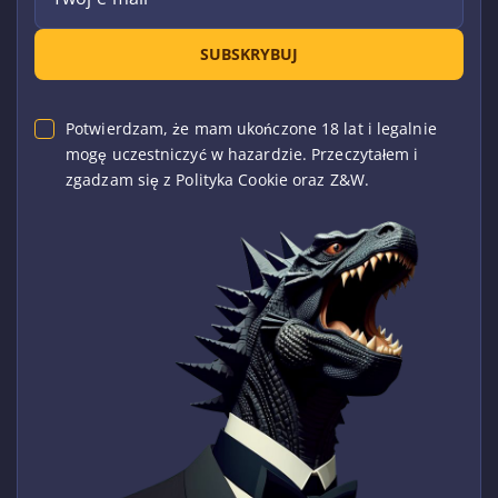
SUBSKRYBUJ
Potwierdzam, że mam ukończone 18 lat i legalnie
mogę uczestniczyć w hazardzie. Przeczytałem i
zgadzam się z Polityka Cookie oraz Z&W.