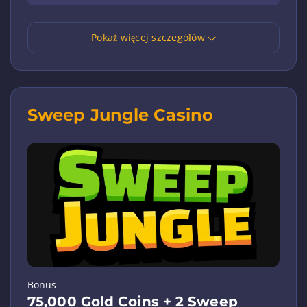
Pokaż więcej szczegółów
Sweep Jungle Casino
Bonus
75,000 Gold Coins + 2 Sweep