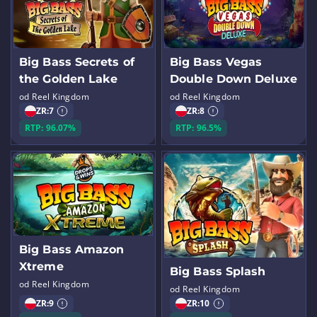
Big Bass Secrets of
Big Bass Vegas
the Golden Lake
Double Down Deluxe
od Reel Kingdom
od Reel Kingdom
ZR:
7
ZR:
8
RTP: 96.07%
RTP: 96.5%
Big Bass Amazon
Xtreme
Big Bass Splash
od Reel Kingdom
od Reel Kingdom
ZR:
9
ZR:
10