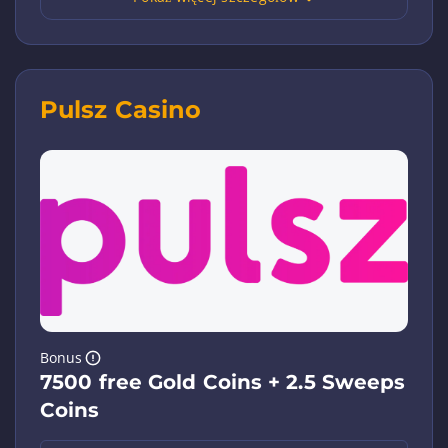
Pulsz Casino
Bonus
7500 free Gold Coins + 2.5 Sweeps
Coins