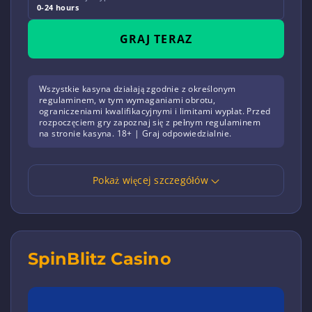
0-24 hours
GRAJ TERAZ
Wszystkie kasyna działają zgodnie z określonym
regulaminem, w tym wymaganiami obrotu,
ograniczeniami kwalifikacyjnymi i limitami wypłat. Przed
rozpoczęciem gry zapoznaj się z pełnym regulaminem
na stronie kasyna. 18+ | Graj odpowiedzialnie.
Pokaż więcej szczegółów
SpinBlitz Casino