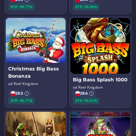
RTP: 96.71%
RTP: 96.06%
Christmas Big Bass
Bonanza
Big Bass Splash 1000
od Reel Kingdom
od Reel Kingdom
ZR:
5
ZR:
6
RTP: 96.71%
RTP: 95.51%