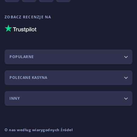
ZOBACZ RECENZJE NA
POPULARNE
POLECANE KASYNA
INNY
O nas według wiarygodnych źródeł