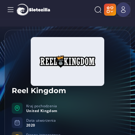
Reel Kingdom
Kraj pochodzenia
United Kingdom
Data utworzenia
2020
Strona internetowa