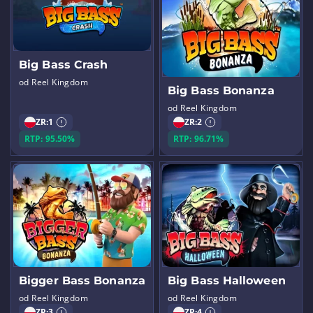
Big Bass Crash
od Reel Kingdom
Big Bass Bonanza
od Reel Kingdom
ZR:
1
ZR:
2
RTP: 95.50%
RTP: 96.71%
Bigger Bass Bonanza
Big Bass Halloween
od Reel Kingdom
od Reel Kingdom
ZR:
3
ZR:
4