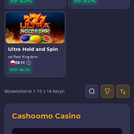
RTP: 96.07%
RTP: 95.67%
Ultra Hold and Spin
od Reel Kingdom
ZR:
11
RTP: 96.7%
Wyświetlanie 1-10 z 14 kasyn
Cashoomo Casino