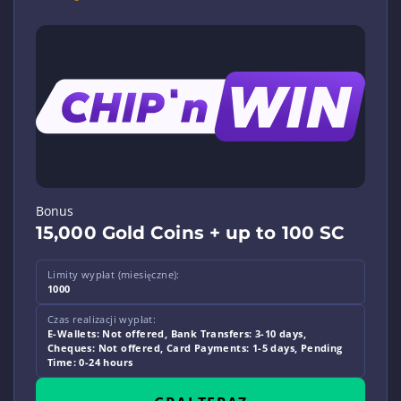
Bonus
15,000 Gold Coins + up to 100 SC
Limity wypłat (miesięczne):
1000
Czas realizacji wypłat:
E-Wallets: Not offered, Bank Transfers: 3-10 days,
Cheques: Not offered, Card Payments: 1-5 days, Pending
Time: 0-24 hours