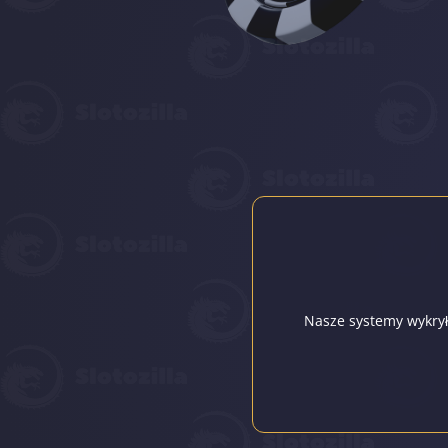
Nasze systemy wykryły