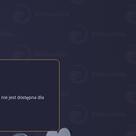
 nie jest dostępna dla