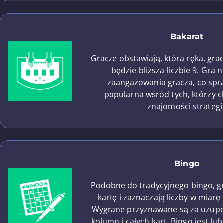
Bakarat
Gracze obstawiają, która ręka, grac
będzie bliższa liczbie 9. Gra
zaangażowania gracza, co spra
popularna wśród tych, którzy c
znajomości strategii
Bingo
Podobne do tradycyjnego bingo, g
kartę i zaznaczają liczby w miarę
Wygrane przyznawane są za uzupe
kolumn i całych kart. Bingo jest lu