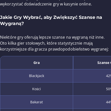
wykorzystać doświadczenie gry w kasynie online.
Jakie Gry Wybrać, aby Zwiększyć Szanse na
Wygraną?
Niektóre gry oferują lepsze szanse na wygraną niż inne.
Oto kilka gier stołowych, które statystycznie mają
korzystniejsze dla gracza prawdopodobieństwo wygranej:
Gra
Szanse 
Blackjack
42
Kości
50
Bakarat
44