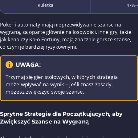
Ruletka
47%-
Poker i automaty mają nieprzewidywalne szanse na
wygraną, są oparte głównie na losowości. Inne gry, takie
jak keno czy Koło Fortuny, mają znacznie gorsze szanse,
co czyni je bardziej ryzykownymi.
UWAGA:
Trzymaj się gier stołowych, w których strategia
może wpływać na wynik – jeśli znasz zasady,
możesz zwiększyć swoje szanse.
Sprytne Strategie dla Początkujących, aby
Zwiększyć Szanse na Wygraną