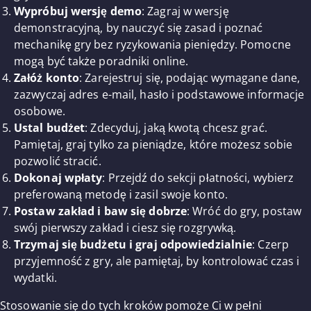
Wypróbuj wersję demo
: Zagraj w wersję
demonstracyjną, by nauczyć się zasad i poznać
mechanikę gry bez ryzykowania pieniędzy. Pomocne
mogą być także poradniki online.
Załóż konto
: Zarejestruj się, podając wymagane dane,
zazwyczaj adres e-mail, hasło i podstawowe informacje
osobowe.
Ustal budżet
: Zdecyduj, jaką kwotą chcesz grać.
Pamiętaj, graj tylko za pieniądze, które możesz sobie
pozwolić stracić.
Dokonaj wpłaty
: Przejdź do sekcji płatności, wybierz
preferowaną metodę i zasil swoje konto.
Postaw zakład i baw się dobrze
: Wróć do gry, postaw
swój pierwszy zakład i ciesz się rozgrywką.
Trzymaj się budżetu i graj odpowiedzialnie
: Czerp
przyjemność z gry, ale pamiętaj, by kontrolować czas i
wydatki.
Stosowanie się do tych kroków pomoże Ci w pełni