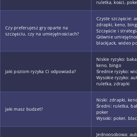
ruletka, kości, pok
Czyste szczęście: a
zdrapki, keno, bin
Czy preferujesz gry oparte na
Szczęście i strategi
szczęściu, czy na umiejętnościach?
Głównie umiejętnoś
blackjack, wideo p
Niskie ryzyko: baka
keno, bingo
Jaki poziom ryzyka Ci odpowiada?
Średnie ryzyko: wi
Wysokie ryzyko: au
ruletka, zdrapki
Niski: zdrapki, ken
Średni: ruletka, ba
Jaki masz budżet?
poker
Wysoki: poker, blac
Jednoosobowa: aut