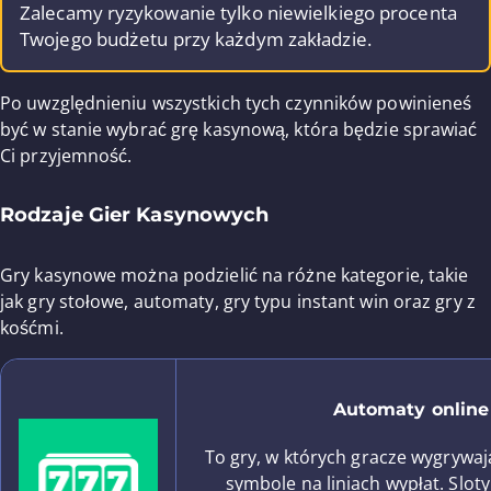
Zalecamy ryzykowanie tylko niewielkiego procenta
Twojego budżetu przy każdym zakładzie.
Po uwzględnieniu wszystkich tych czynników powinieneś
być w stanie wybrać grę kasynową, która będzie sprawiać
Ci przyjemność.
Rodzaje Gier Kasynowych
Gry kasynowe można podzielić na różne kategorie, takie
jak gry stołowe, automaty, gry typu instant win oraz gry z
kośćmi.
Automaty online
To gry, w których gracze wygrywa
symbole na liniach wypłat. Slot