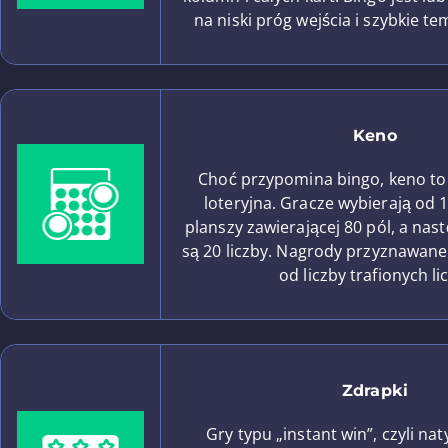
na niski próg wejścia i szybkie t
Keno
Choć przypomina bingo, keno to 
loteryjna. Gracze wybierają od 1
planszy zawierającej 80 pól, a na
są 20 liczby. Nagrody przyznawane
od liczby trafionych li
Zdrapki
Gry typu „instant win”, czyli n