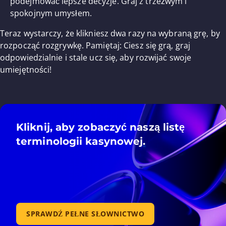
podejmować lepsze decyzje. Graj z trzeźwym i
spokojnym umysłem.
Teraz wystarczy, że klikniesz dwa razy na wybraną grę, by
rozpocząć rozgrywkę. Pamiętaj: Ciesz się grą, graj
odpowiedzialnie i stale ucz się, aby rozwijać swoje
umiejętności!
Kliknij, aby zobaczyć naszą listę
terminologii kasynowej.
SPRAWDŹ PEŁNE SŁOWNICTWO