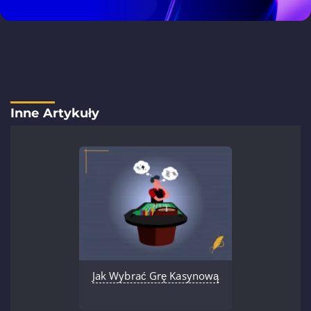
Inne Artykuły
Jak Wybrać Grę Kasynową