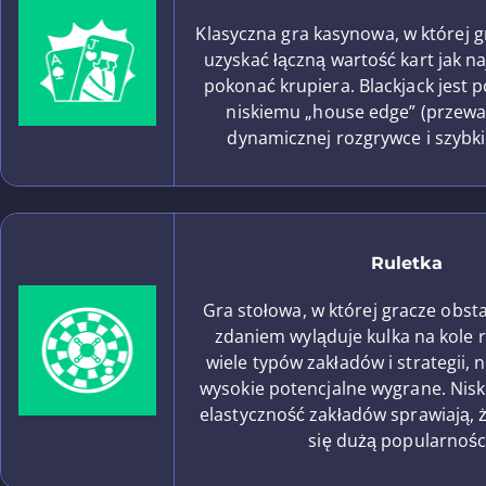
Klasyczna gra kasynowa, w której gr
uzyskać łączną wartość kart jak na
pokonać krupiera. Blackjack jest p
niskiemu „house edge” (przewa
dynamicznej rozgrywce i szyb
Ruletka
Gra stołowa, w której gracze obsta
zdaniem wyląduje kulka na kole ru
wiele typów zakładów i strategii, 
wysokie potencjalne wygrane. Nisk
elastyczność zakładów sprawiają, ż
się dużą popularnośc