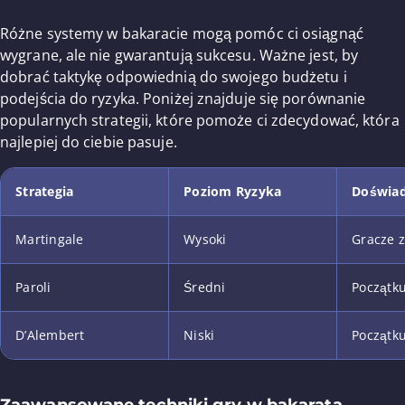
Różne systemy w bakaracie mogą pomóc ci osiągnąć
wygrane, ale nie gwarantują sukcesu. Ważne jest, by
dobrać taktykę odpowiednią do swojego budżetu i
podejścia do ryzyka. Poniżej znajduje się porównanie
popularnych strategii, które pomoże ci zdecydować, która
najlepiej do ciebie pasuje.
Strategia
Poziom Ryzyka
Doświad
Martingale
Wysoki
Gracze 
Paroli
Średni
Początku
D’Alembert
Niski
Początku