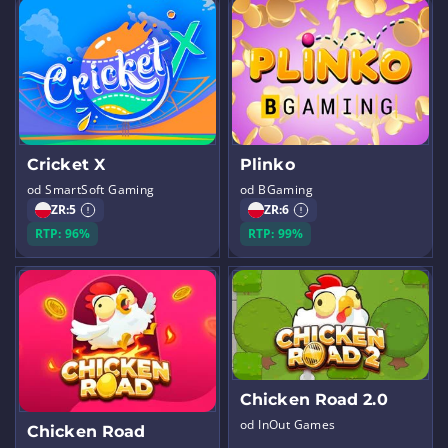
Cricket X
Plinko
od SmartSoft Gaming
od BGaming
ZR:
5
ZR:
6
RTP: 96%
RTP: 99%
Chicken Road 2.0
od InOut Games
Chicken Road