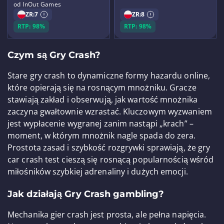
od InOut Games
ZR:
7
ZR:
8
RTP: 98%
RTP: 98%
Czym są Gry Crash?
Stare gry crash to dynamiczne formy hazardu online,
które opierają się na rosnącym mnożniku. Gracze
stawiają zakład i obserwują, jak wartość mnożnika
zaczyna gwałtownie wzrastać. Kluczowym wyzwaniem
jest wypłacenie wygranej zanim nastąpi „krach” –
moment, w którym mnożnik nagle spada do zera.
Prostota zasad i szybkość rozgrywki sprawiają, że gry
car crash test cieszą się rosnącą popularnością wśród
miłośników szybkiej adrenaliny i dużych emocji.
Jak działają Gry Crash gambling?
Mechanika gier crash jest prosta, ale pełna napięcia.