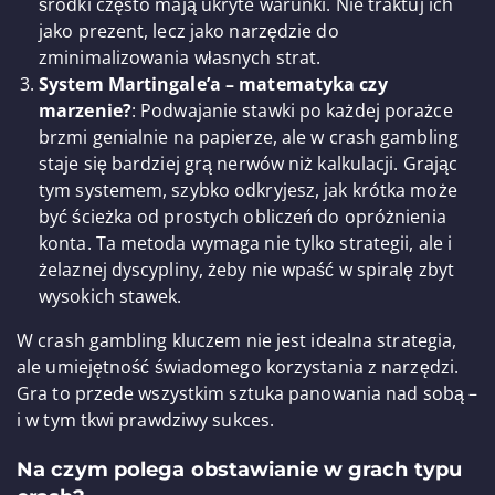
środki często mają ukryte warunki. Nie traktuj ich
jako prezent, lecz jako narzędzie do
zminimalizowania własnych strat.
System Martingale’a – matematyka czy
marzenie?
: Podwajanie stawki po każdej porażce
brzmi genialnie na papierze, ale w crash gambling
staje się bardziej grą nerwów niż kalkulacji. Grając
tym systemem, szybko odkryjesz, jak krótka może
być ścieżka od prostych obliczeń do opróżnienia
konta. Ta metoda wymaga nie tylko strategii, ale i
żelaznej dyscypliny, żeby nie wpaść w spiralę zbyt
wysokich stawek.
W crash gambling kluczem nie jest idealna strategia,
ale umiejętność świadomego korzystania z narzędzi.
Gra to przede wszystkim sztuka panowania nad sobą –
i w tym tkwi prawdziwy sukces.
Na czym polega obstawianie w grach typu