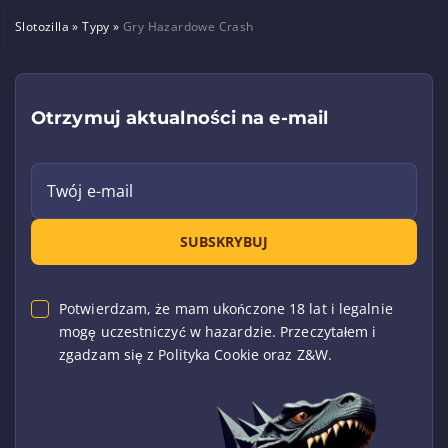
Slotozilla
»
Typy
»
Gry Hazardowe Crash
Otrzymuj aktualności na e-mail
Twój e-mail
SUBSKRYBUJ
Potwierdzam, że mam ukończone 18 lat i legalnie
mogę uczestniczyć w hazardzie. Przeczytałem i
zgadzam się z Polityka Cookie oraz Z&W.