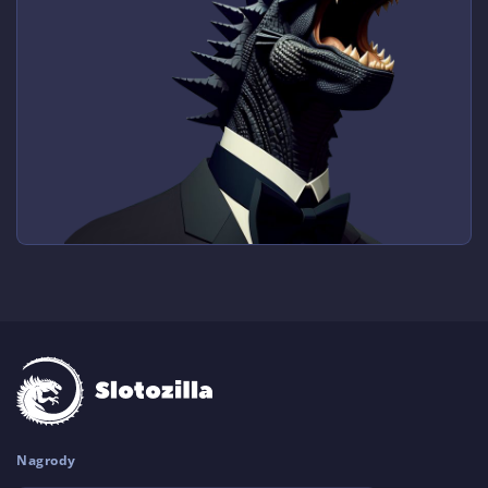
Nagrody