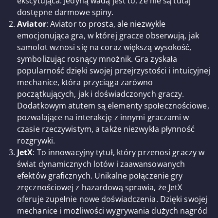
ekscytująca. Jedyną wadą jest to, że nie są tutaj
dostępne darmowe spiny.
Aviator
: Aviator to prosta, ale niezwykle
emocjonująca gra, w której gracze obserwują, jak
samolot wznosi się na coraz większą wysokość,
symbolizując rosnący mnożnik. Gra zyskała
popularność dzięki swojej przejrzystości i intuicyjnej
mechanice, która przyciąga zarówno
początkujących, jak i doświadczonych graczy.
Dodatkowym atutem są elementy społecznościowe,
pozwalające na interakcję z innymi graczami w
czasie rzeczywistym, a także niezwykła płynność
rozgrywki.
JetX
: To innowacyjny tytuł, który przenosi graczy w
świat dynamicznych lotów i zaawansowanych
efektów graficznych. Unikalne połączenie gry
zręcznościowej z hazardową sprawia, że JetX
oferuje zupełnie nowe doświadczenia. Dzięki swojej
mechanice i możliwości wygrywania dużych nagród