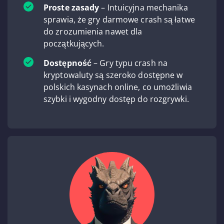
Proste zasady
– Intuicyjna mechanika
sprawia, że gry darmowe crash są łatwe
do zrozumienia nawet dla
początkujących.
Dostępność
– Gry typu crash na
kryptowaluty są szeroko dostępne w
polskich kasynach online, co umożliwia
szybki i wygodny dostęp do rozgrywki.