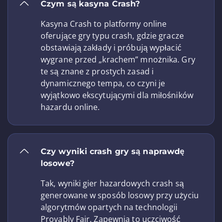
Czym są kasyna Crash?
Kasyna Crash to platformy online
oferujące gry typu crash, gdzie gracze
obstawiają zakłady i próbują wypłacić
wygrane przed „krachem” mnożnika. Gry
te są znane z prostych zasad i
dynamicznego tempa, co czyni je
wyjątkowo ekscytującymi dla miłośników
hazardu online.
Czy wyniki crash gry są naprawdę
losowe?
Tak, wyniki gier hazardowych crash są
generowane w sposób losowy przy użyciu
algorytmów opartych na technologii
Provably Fair. Zapewnia to uczciwość