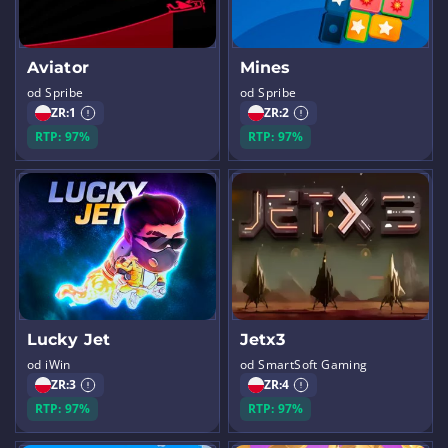
Aviator
Mines
od Spribe
od Spribe
ZR:
1
ZR:
2
RTP: 97%
RTP: 97%
Lucky Jet
Jetx3
od iWin
od SmartSoft Gaming
ZR:
3
ZR:
4
RTP: 97%
RTP: 97%