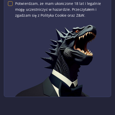
Potwierdzam, że mam ukończone 18 lat i legalnie
mogę uczestniczyć w hazardzie. Przeczytałem i
zgadzam się z Polityka Cookie oraz Z&W.