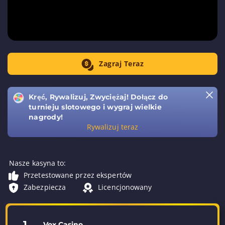
Zagraj Teraz
Kręć, Rywalizuj, Zwyciężaj! Dołącz do
turnieju slotowego i wygraj wielkie
nagrody!
Rywalizuj teraz
Nasze kasyna to:
Przetestowane przez ekspertów
Zabezpiecza
Licencjonowany
1
Vox Casino