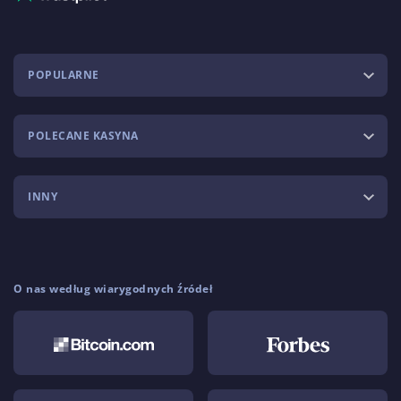
POPULARNE
POLECANE KASYNA
INNY
O nas według wiarygodnych źródeł