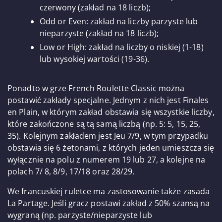
czerwony (zakład na 18 liczb);
Odd or Even: zakład na liczby parzyste lub
nieparzyste (zakład na 18 liczb);
Low or High: zakład na liczby o niskiej (1-18)
lub wysokiej wartości (19-36).
Ponadto w grze French Roulette Classic można
postawić zakłady specjalne. Jednym z nich jest Finales
en Plain, w którym zakład obstawia się wszystkie liczby,
które zakończone są tą samą liczbą (np. 5: 5, 15, 25,
35). Kolejnym zakładem jest Jeu 7/9, w tym przypadku
obstawia się 6 żetonami, z których jeden umieszcza się
wyłącznie na polu z numerem 19 lub 27, a kolejne na
polach 7/ 8, 8/9, 17/18 oraz 28/29.
We francuskiej ruletce ma zastosowanie także zasada
La Partage. Jeśli gracz postawi zakład z 50% szansą na
wygraną (np. parzyste/nieparzyste lub