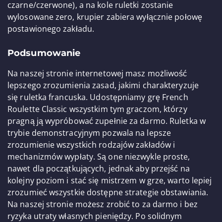
czarne/czerwone), a na kole ruletki zostanie
wylosowane zero, krupier zabiera wyłącznie połowę
postawionego zakładu.
Podsumowanie
Na naszej stronie internetowej masz możliwość
lepszego zrozumienia zasad, jakimi charakteryzuje
się ruletka francuska. Udostępniamy grę French
Roulette Classic wszystkim tym graczom, którzy
pragną ją wypróbować zupełnie za darmo. Ruletka w
trybie demonstracyjnym pozwala na lepsze
zrozumienie wszystkich rodzajów zakładów i
mechanizmów wypłaty. Są one niezwykle proste,
nawet dla początkujących, jednak aby przejść na
kolejny poziom i stać się mistrzem w grze, warto lepiej
zrozumieć wszystkie dostępne strategie obstawiania.
Na naszej stronie możesz zrobić to za darmo i bez
ryzyka utraty własnych pieniędzy. Po solidnym