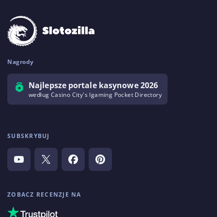
Nagrody
Najlepsze portale kasynowe 2026
według Casino City's Igaming Pocket Directory
SUBSKRYBUJ
ZOBACZ RECENZJE NA