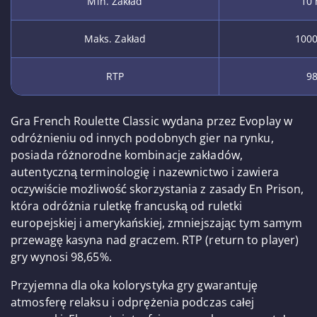
Min. Zakład
10
Maks. Zakład
100
RTP
9
Gra French Roulette Classic wydana przez Evoplay w
odróżnieniu od innych podobnych gier na rynku,
posiada różnorodne kombinacje zakładów,
autentyczną terminologię i nazewnictwo i zawiera
oczywiście możliwość skorzystania z zasady En Prison,
która odróżnia ruletkę francuską od ruletki
europejskiej i amerykańskiej, zmniejszając tym samym
przewagę kasyna nad graczem. RTP (return to player)
gry wynosi 98,65%.
Przyjemna dla oka kolorystyka gry gwarantuję
atmosferę relaksu i odprężenia podczas całej