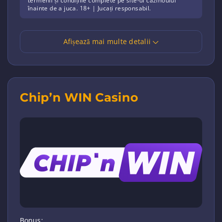
termenii și condițiile complete pe site-ul cazinoului
înainte de a juca. 18+ | Jucați responsabil.
Afișează mai multe detalii
Chip’n WIN Casino
Bonus: