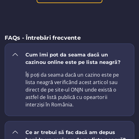
FAQs - Întrebări frecvente
Cum îmi pot da seama dacă un
cazinou online este pe lista neagră?
Îți poți da seama dacă un cazino este pe
lista neagră verificând acest articol sau
direct de pe site-ul ONJN unde există o
astfel de listă publică cu opeartorii
interziși în România.
Ce ar trebui să fac dacă am depus