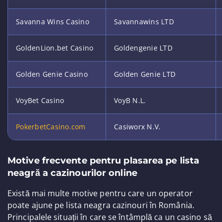
Savanna Wins Casino
Savannawins LTD
GoldenLion.bet Casino
Goldengenie LTD
Golden Genie Casino
Golden Genie LTD
VoyBet Casino
VoyB N.L.
PokerbetCasino.com
Casiworx N.V.
Motive frecvente pentru plasarea pe lista
neagră a cazinourilor online
Există mai multe motive pentru care un operator
poate ajune pe lista neagra cazinouri în România.
Principalele situații în care se întâmplă ca un casino să