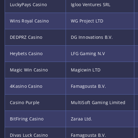
LuckyPays Casino
Igloo Ventures SRL
Wins Royal Casino
WG Project LTD
DEDPRZ Casino
DG Innovations B.V.
Heybets Casino
LFG Gaming N.V
Magic Win Casino
Magicwin LTD
4Kasino Casino
Famagousta B.V.
Casino Purple
MultiSoft Gaming Limited
BitFiring Casino
Zaraa Ltd.
Divas Luck Casino
Famagousta B.V.