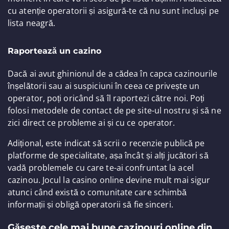
cu atenție operatorii și asigură-te că nu sunt incluși pe
lista neagră.
Raportează un cazino
Dacă ai avut ghinionul de a cădea în capca cazinourile
înșelătorii sau ai suspiciuni în ceea ce privește un
operator, poți oricând să îl raportezi către noi. Poți
folosi metodele de contact de pe site-ul nostru și să ne
zici direct ce probleme ai și cu ce operator.
Adițional, este indicat să scrii o recenzie publică pe
platforme de specialitate, așa încât și alți jucători să
vadă problemele cu care te-ai confruntat la acel
cazinou. Jocul la casino online devine mult mai sigur
atunci când există o comunitate care schimbă
informații și obligă operatorii să fie sinceri.
Găsește cele mai bune cazinouri online din