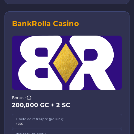
BankRolla Casino
Bonus:
200,000 GC + 2 SC
Limite de retragere (pe lună):
1000
Perioadă de plată: