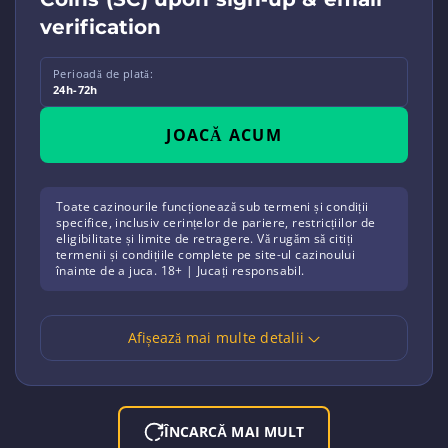
verification
Perioadă de plată:
24h-72h
JOACĂ ACUM
Toate cazinourile funcționează sub termeni și condiții
specifice, inclusiv cerințelor de pariere, restricțiilor de
eligibilitate și limite de retragere. Vă rugăm să citiți
termenii și condițiile complete pe site-ul cazinoului
înainte de a juca. 18+ | Jucați responsabil.
Afișează mai multe detalii
ÎNCARCĂ MAI MULT