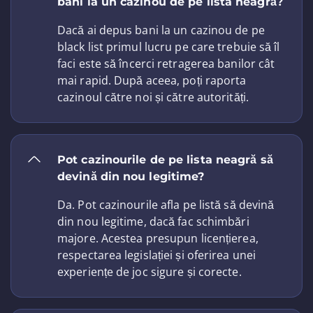
bani la un cazinou de pe lista neagră?
Dacă ai depus bani la un cazinou de pe
black list primul lucru pe care trebuie să îl
faci este să încerci retragerea banilor cât
mai rapid. După aceea, poți raporta
cazinoul către noi și către autorități.
Pot cazinourile de pe lista neagră să
devină din nou legitime?
Da. Pot cazinourile afla pe listă să devină
din nou legitime, dacă fac schimbări
majore. Acestea presupun licențierea,
respectarea legislației și oferirea unei
experiențe de joc sigure și corecte.